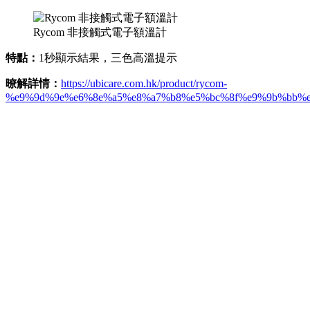
Rycom 非接觸式電子額溫計
特點：
1秒顯示結果，三色高溫提示
暸解詳情：
https://ubicare.com.hk/product/rycom-
%e9%9d%9e%e6%8e%a5%e8%a7%b8%e5%bc%8f%e9%9b%bb%e