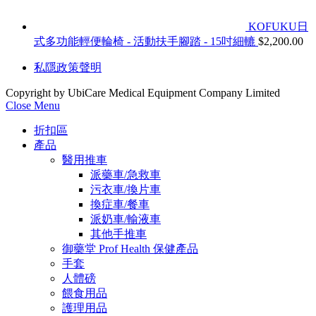
KOFUKU日
式多功能輕便輪椅 - 活動扶手腳踏 - 15吋細轆
$
2,200.00
私隱政策聲明
Copyright by UbiCare Medical Equipment Company Limited
Close Menu
折扣區
產品
醫用推車
派藥車/急救車
污衣車/換片車
換症車/餐車
派奶車/輸液車
其他手推車
御藥堂 Prof Health 保健產品
手套
人體磅
餵食用品
護理用品