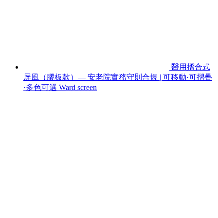
醫用摺合式
屏風（膠板款）— 安老院實務守則合規 | 可移動·可摺疊
·多色可選 Ward screen