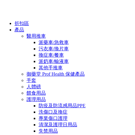
折扣區
產品
醫用推車
派藥車/急救車
污衣車/換片車
換症車/餐車
派奶車/輸液車
其他手推車
御藥堂 Prof Health 保健產品
手套
人體磅
餵食用品
護理用品
防疫及防流感用品PPE
洗傷口及換症
專業傷口護理
清潔及護理日用品
失禁用品