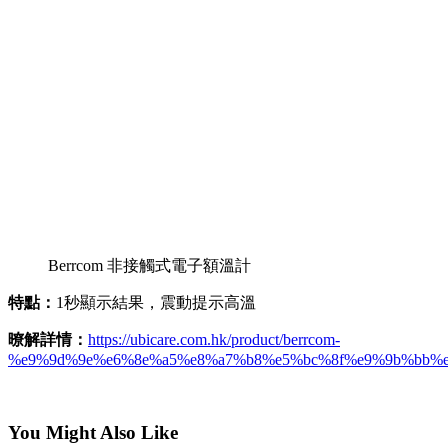
Berrcom 非接觸式電子額溫計
特點：
1秒顯示結果，震動提示高溫
暸解詳情：
https://ubicare.com.hk/product/berrcom-
%e9%9d%9e%e6%8e%a5%e8%a7%b8%e5%bc%8f%e9%9b%bb%e
You Might Also Like