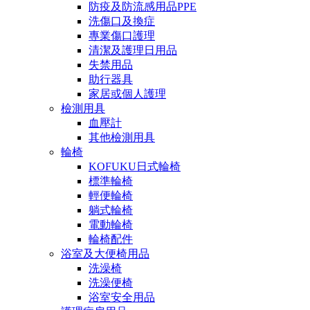
防疫及防流感用品PPE
洗傷口及換症
專業傷口護理
清潔及護理日用品
失禁用品
助行器具
家居或個人護理
檢測用具
血壓計
其他檢測用具
輪椅
KOFUKU日式輪椅
標準輪椅
輕便輪椅
躺式輪椅
電動輪椅
輪椅配件
浴室及大便椅用品
洗澡椅
洗澡便椅
浴室安全用品