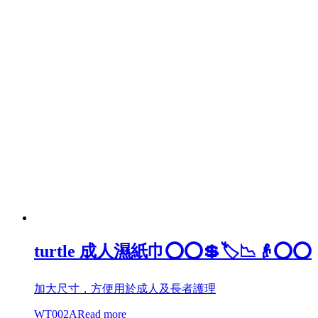
turtle 成人濕紙巾⭕⭕💲🏷️📉👴⭕⭕
加大尺寸，方便用於成人及長者護理
WT002A
Read more