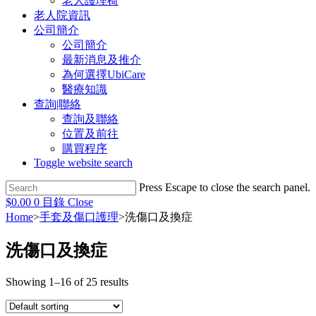
老人護理椅
老人院資訊
公司簡介
公司簡介
最新消息及推介
為何選擇UbiCare
醫療知識
查詢|聯絡
查詢及聯絡
位置及前往
購買程序
Toggle website search
Press Escape to close the search panel.
$
0.00
0
目錄
Close
Home
>
手套及傷口護理
>
洗傷口及換症
洗傷口及換症
Showing 1–16 of 25 results