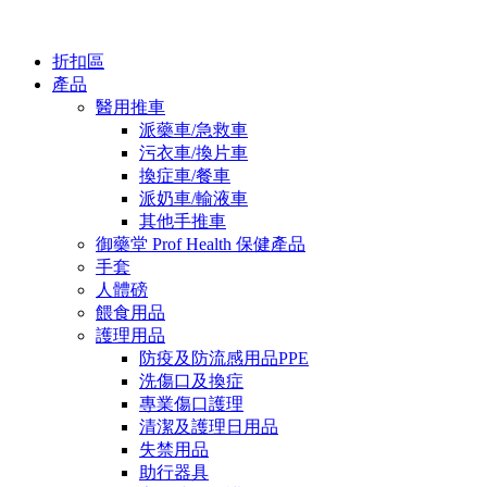
折扣區
產品
醫用推車
派藥車/急救車
污衣車/換片車
換症車/餐車
派奶車/輸液車
其他手推車
御藥堂 Prof Health 保健產品
手套
人體磅
餵食用品
護理用品
防疫及防流感用品PPE
洗傷口及換症
專業傷口護理
清潔及護理日用品
失禁用品
助行器具