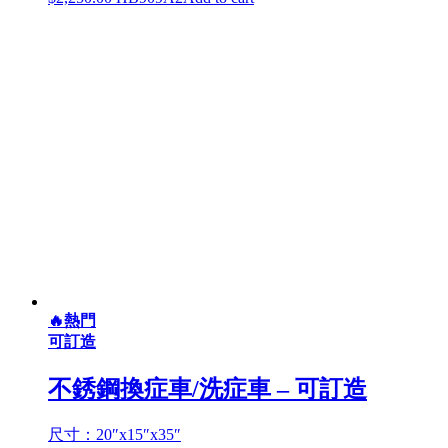
🔥熱門
可訂造
不銹鋼換症車/洗症車 – 可訂造
尺寸：20″x15″x35″