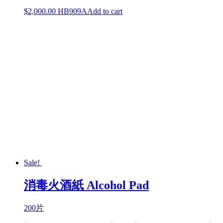
$
2,000.00
HB909A
Add to cart
Sale!
消毒火酒紙 Alcohol Pad
200片