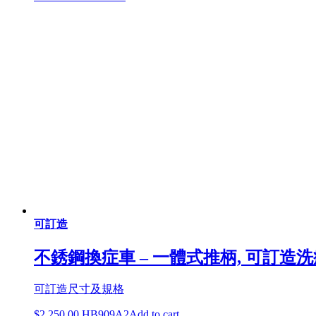
可訂造
不銹鋼換症車 – 一體式推柄, 可訂造
可訂造尺寸及規格
$
2,250.00
HB909A2
Add to cart