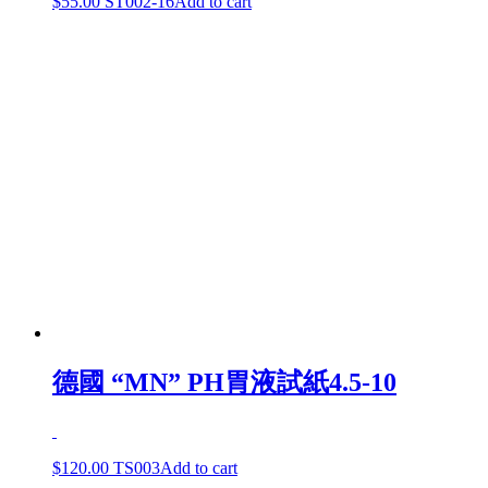
$
55.00
ST002-16
Add to cart
德國 “MN” PH胃液試紙4.5-10
$
120.00
TS003
Add to cart