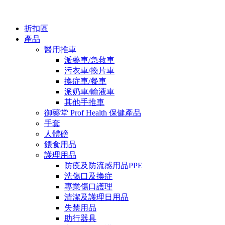
折扣區
產品
醫用推車
派藥車/急救車
污衣車/換片車
換症車/餐車
派奶車/輸液車
其他手推車
御藥堂 Prof Health 保健產品
手套
人體磅
餵食用品
護理用品
防疫及防流感用品PPE
洗傷口及換症
專業傷口護理
清潔及護理日用品
失禁用品
助行器具