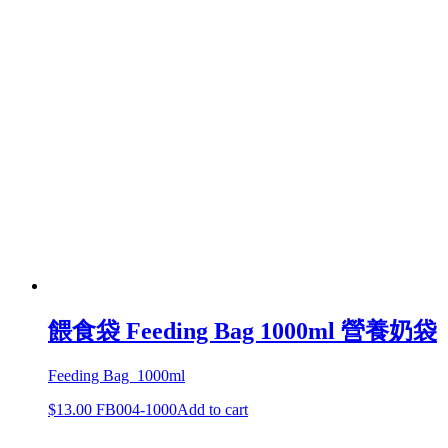
餵食袋 Feeding Bag 1000ml 營養奶袋
Feeding Bag 1000ml
$
13.00
FB004-1000
Add to cart