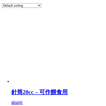
針筒20cc – 可作餵食用
鏍絲咀