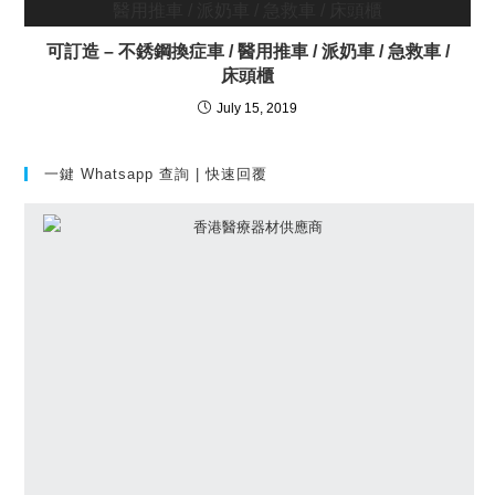
可訂造 – 不銹鋼換症車 / 醫用推車 / 派奶車 / 急救車 /
床頭櫃
July 15, 2019
一鍵 Whatsapp 查詢 | 快速回覆