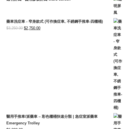
藥車洗症車 - 窄身款式 (可作換症車, 不銹鋼手推車-四櫃桶)
Original
Current
$
3,250.00
$
2,750.00
price
price
was:
is:
$3,250.00.
$2,750.00.
醫用手推車/派藥車 – 彩色櫃桶快速分類 | 急症室派藥車
Emergency Trolley