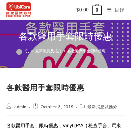
Skip
$
0.00
目錄
0
to
content
各款醫用手套限時優惠
>
最新消息及推介
>
各款醫用手套限時優惠
各款醫用手套限時優惠
Post
Post
Post
admin
October 3, 2019
最新消息及推介
author:
published:
category:
各款醫用手套，限時優惠，Vinyl (PVC) 檢查手套、馬來