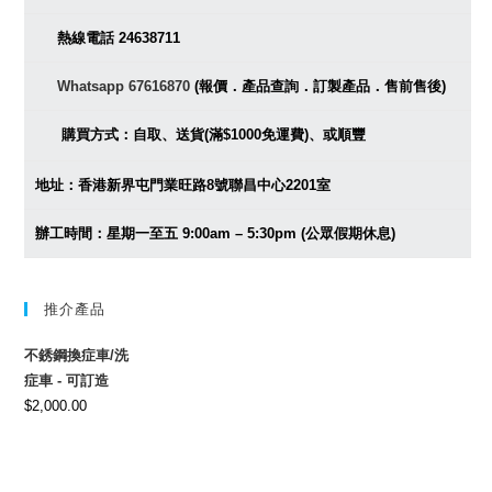
熱線電話 24638711
Whatsapp 67616870
(報價．產品查詢．訂製產品．售前售後)
購買方式：自取、送貨(滿$1000免運費)、或順豐
地址：香港新界屯門業旺路8號聯昌中心2201室
辦工時間：星期一至五 9:00am – 5:30pm (公眾假期休息)
推介產品
不銹鋼換症車/洗
症車 - 可訂造
$
2,000.00