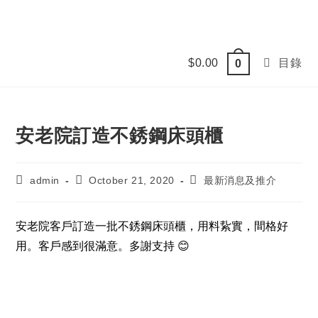
Skip
to
content
$
0.00
目錄
0
安老院訂造不銹鋼床頭櫃
Post
Post
Post
admin
October 21, 2020
最新消息及推介
author:
published:
category:
安老院客戶訂造一批不銹鋼床頭櫃，用料紥實，間格好
用。客戶感到很滿意。多謝支持 😊