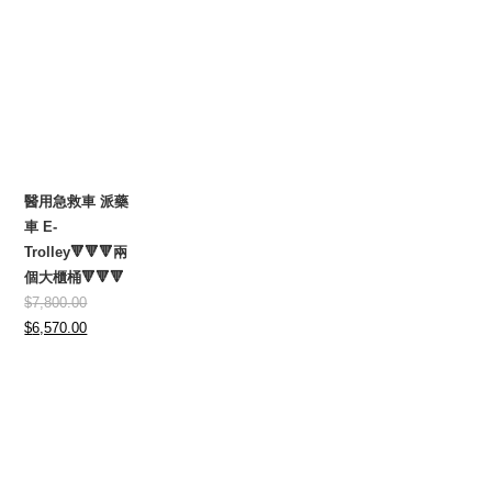
醫用急救車 派藥
車 E-
Trolley🔻🔻🔻兩
個大櫃桶🔻🔻🔻
$
7,800.00
Original
Current
$
6,570.00
price
price
was:
is:
$7,800.00.
$6,570.00.