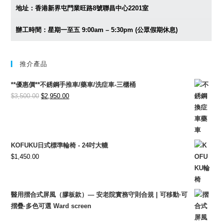
地址：香港新界屯門業旺路8號聯昌中心2201室
辦工時間：星期一至五 9:00am – 5:30pm (公眾假期休息)
推介產品
**優惠價**不銹鋼手推車/藥車/洗症車-三櫃桶
Original
Current
$
3,500.00
$
2,950.00
price
price
was:
is:
$3,500.00.
$2,950.00.
KOFUKU日式標準輪椅 - 24吋大轆
$
1,450.00
醫用摺合式屏風（膠板款）— 安老院實務守則合規 | 可移動·可
摺疊·多色可選 Ward screen