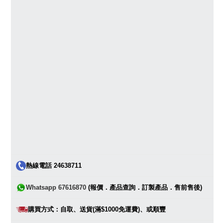
熱線電話 24638711
Whatsapp 67616870
(報價．產品查詢．訂製產品．售前售後)
購買方式：自取、送貨(滿$1000免運費)、或順豐