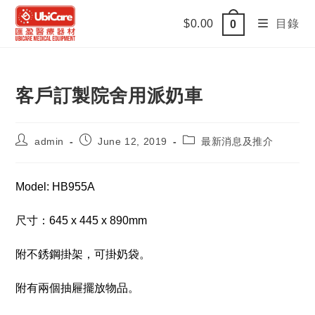
Skip
$
0.00
目錄
0
to
content
客戶訂製院舍用派奶車
Post
Post
Post
admin
June 12, 2019
最新消息及推介
author:
published:
category:
Model: HB955A
尺寸：645 x 445 x 890mm
附不銹鋼掛架，可掛奶袋。
附有兩個抽屜擺放物品。