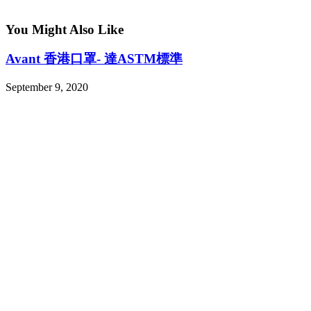
You Might Also Like
Avant 香港口罩- 達ASTM標準
September 9, 2020