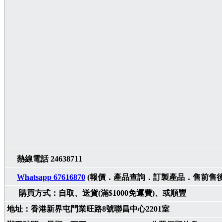
熱線電話 24638711
Whatsapp 67616870
(報價．產品查詢．訂製產品．售前售後
購買方式：自取、送貨(滿$1000免運費)、或順豐
地址：香港新界屯門業旺路8號聯昌中心2201室