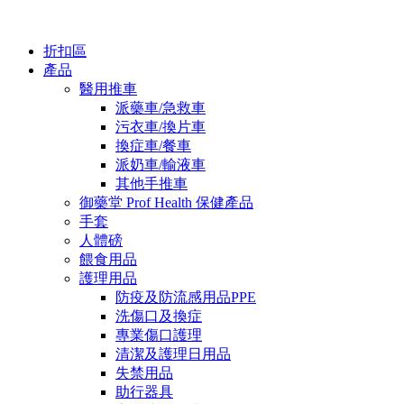
折扣區
產品
醫用推車
派藥車/急救車
污衣車/換片車
換症車/餐車
派奶車/輸液車
其他手推車
御藥堂 Prof Health 保健產品
手套
人體磅
餵食用品
護理用品
防疫及防流感用品PPE
洗傷口及換症
專業傷口護理
清潔及護理日用品
失禁用品
助行器具