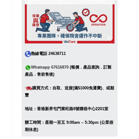
熱線電話 24638711
Whatsapp 67616870
(報價．產品查詢．訂製
產品．售前售後)
購買方式：自取、送貨(滿$1000免運費)、或順
豐
地址：香港新界屯門業旺路8號聯昌中心2201室
辦工時間：星期一至五 9:00am – 5:30pm (公眾假
期休息)