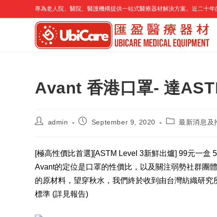
Skip
專為老人院、醫院、醫護機構提供一站式醫療器材解決方案。近二十年
to
content
Avant 香港口罩- 達AS
Post
Post
Post
admin
September 9, 2020
最新消息及
author:
published:
category:
[極高性價比首選][ASTM Level 3新鮮出爐] 99元一盒 5
Avant的定位是口罩的性價比，以及關注弱勢社群團體及
的原材料，望穿秋水，我們終於收到由台灣紡織研究所(TTR
標準 (詳見報告)