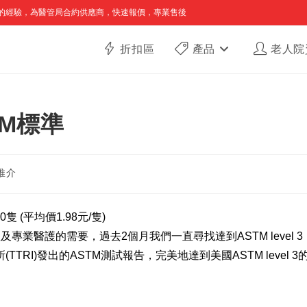
的經驗，為醫管局合約供應商，快速報價，專業售後
折扣區
產品
老人院
TM標準
推介
0隻 (平均價1.98元/隻)
專業醫護的需要，過去2個月我們一直尋找達到ASTM level 3
I)發出的ASTM測試報告，完美地達到美國ASTM level 3