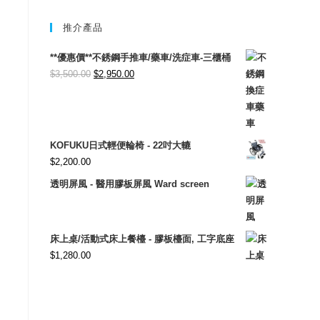
推介產品
**優惠價**不銹鋼手推車/藥車/洗症車-三櫃桶
Original
Current
$
3,500.00
$
2,950.00
price
price
was:
is:
$3,500.00.
$2,950.00.
KOFUKU日式輕便輪椅 - 22吋大轆
$
2,200.00
透明屏風 - 醫用膠板屏風 Ward screen
床上桌/活動式床上餐檯 - 膠板檯面, 工字底座
$
1,280.00