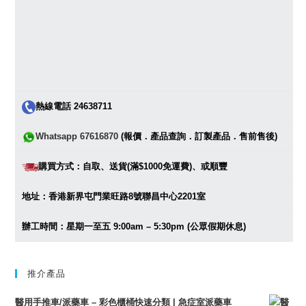
熱線電話 24638711
Whatsapp 67616870
(報價．產品查詢．訂製產品．售前售後)
購買方式：自取、送貨(滿$1000免運費)、或順豐
地址：香港新界屯門業旺路8號聯昌中心2201室
辦工時間：星期一至五 9:00am – 5:30pm (公眾假期休息)
推介產品
醫用手推車/派藥車 – 彩色櫃桶快速分類 | 急症室派藥車