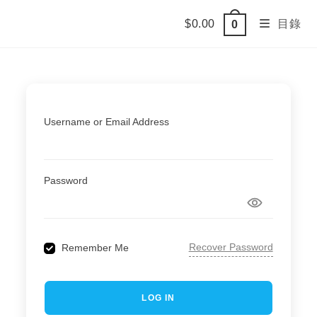
Skip
$
0.00
目錄
0
to
content
Username or Email Address
Password
Recover Password
Remember Me
LOG IN