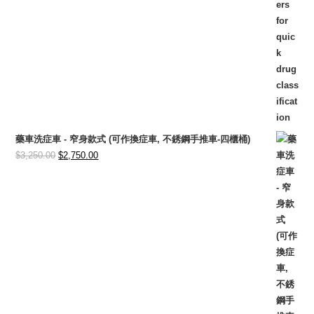
藥車洗症車 - 窄身款式 (可作換症車, 不銹鋼手推車-四櫃桶)
Original
Current
$
3,250.00
$
2,750.00
price
price
was:
is:
$3,250.00.
$2,750.00.