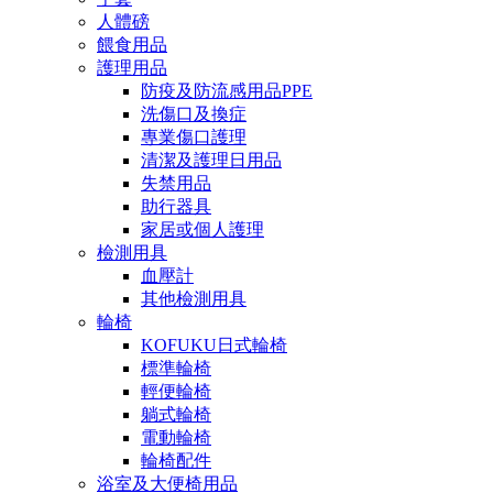
人體磅
餵食用品
護理用品
防疫及防流感用品PPE
洗傷口及換症
專業傷口護理
清潔及護理日用品
失禁用品
助行器具
家居或個人護理
檢測用具
血壓計
其他檢測用具
輪椅
KOFUKU日式輪椅
標準輪椅
輕便輪椅
躺式輪椅
電動輪椅
輪椅配件
浴室及大便椅用品