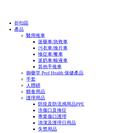
折扣區
產品
醫用推車
派藥車/急救車
污衣車/換片車
換症車/餐車
派奶車/輸液車
其他手推車
御藥堂 Prof Health 保健產品
手套
人體磅
餵食用品
護理用品
防疫及防流感用品PPE
洗傷口及換症
專業傷口護理
清潔及護理日用品
失禁用品