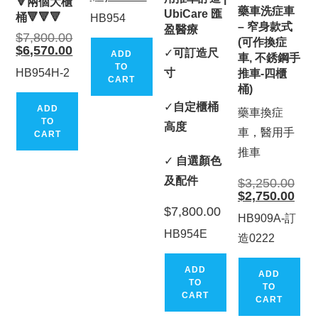
was:
🔻兩個大櫃
price
$7,500.00.
藥車洗症車
is:
UbiCare 匯
桶🔻🔻🔻
HB954
$6,800.00.
– 窄身款式
盈醫療
Original
$
7,800.00
(可作換症
price
Current
$
6,570.00
✓
可訂造尺
ADD
was:
車, 不銹鋼手
price
$7,800.00.
TO
is:
HB954H-2
寸
推車-四櫃
$6,570.00.
CART
桶)
✓
自定櫃桶
ADD
藥車換症
TO
高度
車，醫用手
CART
推車
✓
自選顏色
及配件
Origi
$
3,250.00
price
Curr
$
2,750.00
was:
price
$
7,800.00
$3,2
is:
HB909A-訂
$2,7
HB954E
造0222
ADD
ADD
TO
TO
CART
CART