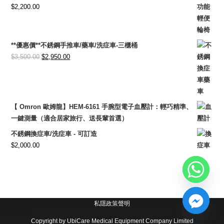
$
2,200.00
**優惠價**不銹鋼手推車/藥車/洗症車-三櫃桶
Original
Current
$
3,500.00
$
2,950.00
price
price
was:
is:
$3,500.00.
$2,950.00.
【 Omron 歐姆龍】HEM-6161 手腕型電子血壓計：輕巧精準、
一鍵測量（適合居家旅行、送長輩首選）
不銹鋼換症車/洗症車 - 可訂造
$
2,000.00
私隱政策聲明
Copyright by UbiCare Medical Equipment Company Limited