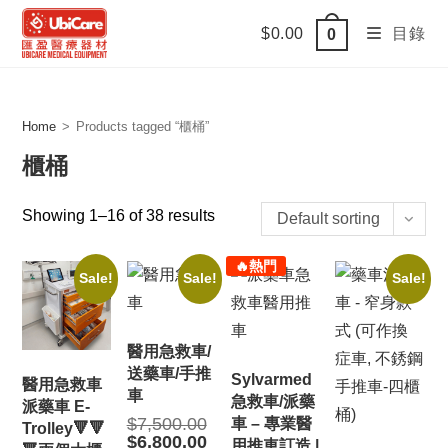
Skip
$
0.00
目錄
0
to
content
Home
>
Products tagged “櫃桶”
櫃桶
Showing 1–16 of 38 results
Default sorting
🔥熱門
Sale!
Sale!
Sale!
醫用急救車/
送藥車/手推
Sylvarmed
醫用急救車
車
急救車/派藥
派藥車 E-
Original
$
7,500.00
車 – 專業醫
Trolley🔻🔻
price
Current
$
6,800.00
用推車訂造 |