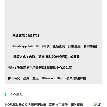
熱線電話 24638711
Whatsapp 67616870
(報價．產品查詢．訂製產品．售前售後)
購買方式：自取、送貨(滿$1000免運費)、或順豐
地址：香港新界屯門業旺路8號聯昌中心2201室
辦工時間：星期一至五 9:00am – 5:30pm (公眾假期休息)
推介產品
KOFUKU日式多功能輕便輪椅 - 活動扶手腳踏 - 15吋細轆