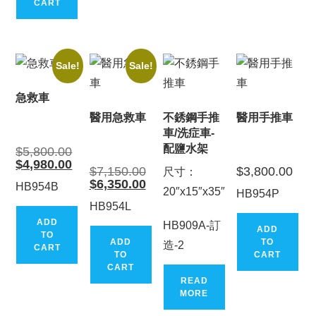
CART
Sale!
Sale!
急救車
醫用急救車
不銹鋼手推
醫用手推車
車/洗症車-
配鹽水架
Original
$
5,800.00
price
Current
$
4,980.00
was:
Original
$
7,150.00
$
3,800.00
尺寸：
price
$5,800.00.
price
is:
Current
$
6,350.00
HB954B
was:
20″x15″x35″
$4,980.00.
price
HB954P
$7,150.00.
is:
HB954L
$6,350.00.
ADD
HB909A-訂
ADD
TO
ADD
TO
造-2
CART
TO
CART
CART
READ
MORE