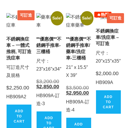
🔥熱門
可訂造
可訂造
Sale!
Sale!
不銹鋼換症
車/洗症車 –
不銹鋼換症
**優惠價**不
**優惠價**不
可訂造
車 – 一體式
銹鋼手推車-
銹鋼手推車/
推柄, 可訂造
三櫃桶
藥車/洗症
尺寸：
洗症車
車-三櫃桶
尺寸：
20″x15″x35″
可訂造尺寸
21″ x 15.5″
23″x16″x34″
$
2,000.00
及規格
X 39″
Original
$
3,200.00
HB909A
price
Current
$
2,850.00
Original
$
2,250.00
$
3,500.00
was:
price
price
Current
$
2,950.00
$3,200.00.
is:
was:
HB909A-訂
price
HB909A2
ADD
$2,850.00.
$3,500.00.
is:
HB909A-訂
TO
造-3
$2,950.00.
CART
造-4
ADD
TO
ADD
CART
TO
ADD