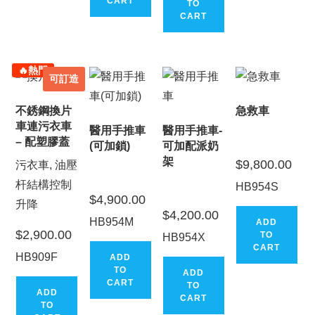
CART
TO
CART
🔥熱門
可訂造
不銹鋼換片
急救車
車連污衣車
醫用手推車
醫用手推車-
– 配塑膠蓋
(可加鎖)
可加配派奶
架
$
9,800.00
污衣車, 油壓
杆結構控制
HB954S
$
4,900.00
升降
$
4,200.00
HB954M
ADD
$
2,900.00
TO
HB954X
CART
HB909F
ADD
TO
ADD
CART
TO
ADD
CART
TO