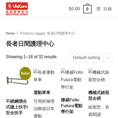
Skip
$
0.00
目錄
0
to
content
Home
>
Products tagged “長者日間護理中心”
長者日間護理中心
Showing 1–16 of 32 results
Default sorting
Sale!
運動單車
機械式錶面
型企磅
挪威Follo
不銹鋼摺合
可用於物理
Futura電動
式牆上扶手/
錶面型，容
治療或日常
學行架
安全扶手
易閱讀
運動