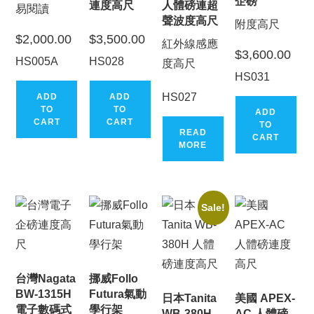
企磅
連度高尺
人體磅連超
易閱讀
聲波度高尺
附度高尺
$
2,000.00
$
3,500.00
紅外線感應
$
3,600.00
HS005A
HS028
度高尺
HS031
HS027
ADD
ADD
TO
TO
ADD
CART
CART
TO
READ
CART
MORE
Sale!
台灣Nagata
挪威Follo
BW-1315H
Futura氣動
日本Tanita
美國 APEX-
電子數碼式
學行架
WB-380H
AC 人體磅