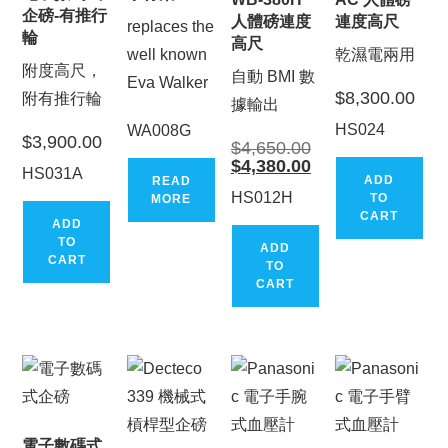
企磅-有推行
人體磅連度
連度高尺
replaces the
輪
高尺
well known
乾濕電兩用
附度高尺，
自動 BMI 數
Eva Walker
$
8,300.00
附有推行輪
據輸出
HS024
WA008G
$
3,900.00
Original
$
4,650.00
price
Current
$
4,380.00
HS031A
was:
price
ADD
READ
$4,650.00.
is:
HS012H
TO
MORE
$4,380.00.
CART
ADD
TO
ADD
CART
TO
CART
電子數碼式