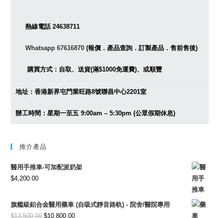
熱線電話 24638711
Whatsapp 67616870
(報價．產品查詢．訂製產品．售前售後)
購買方式：自取、送貨(滿$1000免運費)、或順豐
地址：香港新界屯門業旺路8號聯昌中心2201室
辦工時間：星期一至五 9:00am – 5:30pm (公眾假期休息)
推介產品
醫用手推車-可加配派奶架
$
4,200.00
旗艦級鋁合金醫用藥車 (自吸式靜音路軌) - 院舍/醫院專用
Original
Current
$
13,500.00
$
10,800.00