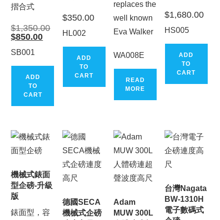
replaces the
摺合式
$
1,680.00
$
350.00
well known
Original
$
1,350.00
HS005
Eva Walker
HL002
price
Current
$
850.00
was:
price
$1,350.00.
is:
SB001
WA008E
ADD
$850.00.
ADD
TO
TO
CART
CART
ADD
READ
TO
MORE
CART
機械式錶面
型企磅-升級
台灣Nagata
版
BW-1310H
德國SECA
Adam
電子數碼式
錶面型，容
機械式企磅
MUW 300L