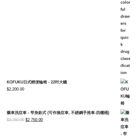
KOFUKU日式輕便輪椅 - 22吋大轆
$
2,200.00
藥車洗症車 - 窄身款式 (可作換症車, 不銹鋼手推車-四櫃桶)
Original
Current
$
3,250.00
$
2,750.00
price
price
was:
is: