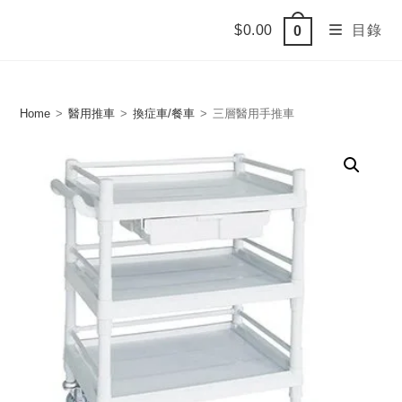
Skip
$
0.00
目錄
0
to
content
Home
>
醫用推車
>
換症車/餐車
>
三層醫用手推車