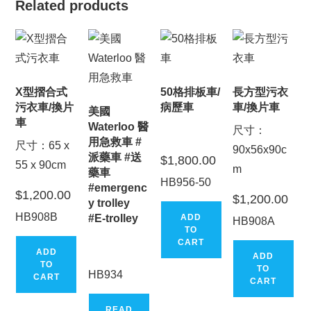
Related products
X型摺合式
50格排板車/
長方型污衣
污衣車/換片
病歷車
車/換片車
美國
車
Waterloo 醫
尺寸：
用急救車 #
尺寸：65 x
90x56x90c
派藥車 #送
$
1,800.00
55 x 90cm
m
藥車
HB956-50
#emergenc
$
1,200.00
$
1,200.00
y trolley
HB908B
#E-trolley
ADD
HB908A
TO
CART
ADD
ADD
TO
TO
HB934
CART
CART
READ