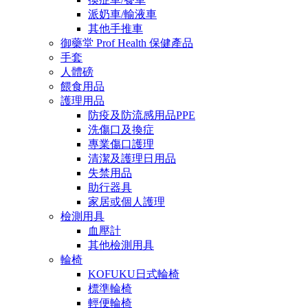
派奶車/輸液車
其他手推車
御藥堂 Prof Health 保健產品
手套
人體磅
餵食用品
護理用品
防疫及防流感用品PPE
洗傷口及換症
專業傷口護理
清潔及護理日用品
失禁用品
助行器具
家居或個人護理
檢測用具
血壓計
其他檢測用具
輪椅
KOFUKU日式輪椅
標準輪椅
輕便輪椅