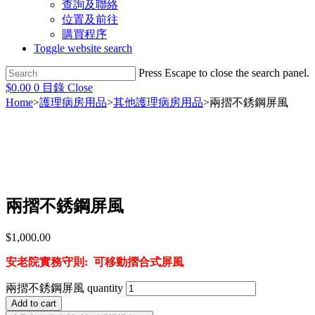
查詢及聯絡
位置及前往
購買程序
Toggle website search
Press Escape to close the search panel.
$
0.00
0
目錄
Close
Home
>
護理病房用品
>
其他護理病房用品
>
兩摺不銹鋼屏風
兩摺不銹鋼屏風
$
1,000.00
安老院實務守則: 可移動摺合式屏風
兩摺不銹鋼屏風 quantity
Add to cart