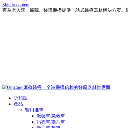
Skip to content
專為老人院、醫院、醫護機構提供一站式醫療器材解決方案。
折扣區
產品
醫用推車
派藥車/急救車
污衣車/換片車
換症車/餐車