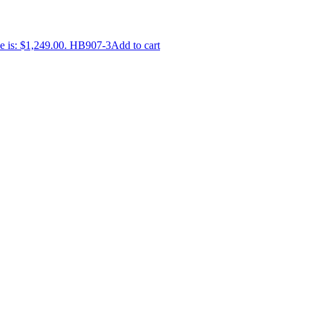
e is: $1,249.00.
HB907-3
Add to cart