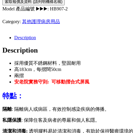
Model 產品編號 ▶️▶️▶️:
HB907-2
Category:
其他護理病房用品
Description
Description
採用優質不銹鋼材料，堅固耐用
高183cm，每摺闊50cm
兩摺
安老院實務守則: 可移動摺合式屏風
特點：
隔離
: 隔離病人或病區，有效控制感染疾病的傳播。
私隱保護
: 保障住客及病者的尊嚴和個人私隱。
清潔和消毒:
透明膠料易於清潔和消毒，有助於保持醫療環境的