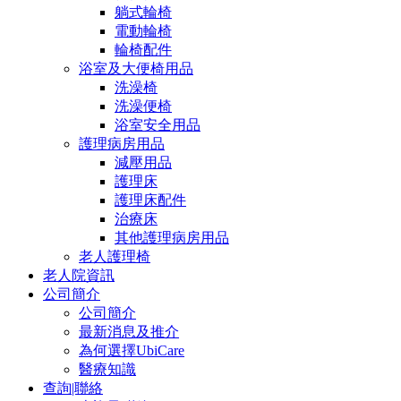
躺式輪椅
電動輪椅
輪椅配件
浴室及大便椅用品
洗澡椅
洗澡便椅
浴室安全用品
護理病房用品
減壓用品
護理床
護理床配件
治療床
其他護理病房用品
老人護理椅
老人院資訊
公司簡介
公司簡介
最新消息及推介
為何選擇UbiCare
醫療知識
查詢|聯絡