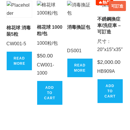
🔥熱門
可訂造
不銹鋼換症
車/洗症車 –
棉花球 1000
消毒換証包
棉花球 消毒
可訂造
粒/包
裝5粒
尺寸：
1000粒/包
CW001-5
20″x15″x35″
DS001
$
50.00
READ
$
2,000.00
MORE
CW001-
READ
MORE
HB909A
1000
ADD
ADD
TO
TO
CART
CART