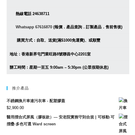
熱線電話 24638711
Whatsapp 67616870
(報價．產品查詢．訂製產品．售前售後)
購買方式：自取、送貨(滿$1000免運費)、或順豐
地址：香港新界屯門業旺路8號聯昌中心2201室
辦工時間：星期一至五 9:00am – 5:30pm (公眾假期休息)
推介產品
不銹鋼換片車連污衣車 - 配塑膠蓋
$
2,900.00
醫用摺合式屏風（膠板款）— 安老院實務守則合規 | 可移動·可
摺疊·多色可選 Ward screen