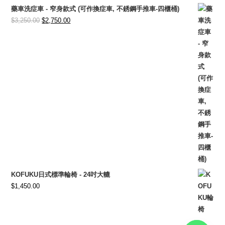
藥車洗症車 - 窄身款式 (可作換症車, 不銹鋼手推車-四櫃桶)
Original
Current
$
3,250.00
$
2,750.00
price
price
was:
is:
$3,250.00.
$2,750.00.
KOFUKU日式標準輪椅 - 24吋大轆
$
1,450.00