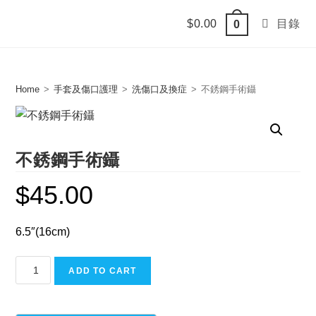
Skip
$
0.00
目錄
0
to
content
Home
>
手套及傷口護理
>
洗傷口及換症
>
不銹鋼手術鑷
不銹鋼手術鑷
$
45.00
6.5″(16cm)
不
ADD TO CART
銹
鋼