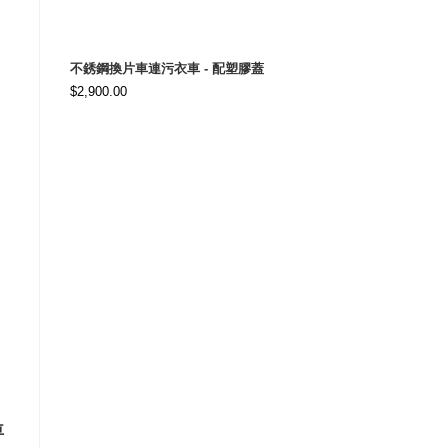
不銹鋼換片車連污衣車 - 配塑膠蓋
$
2,900.00
車