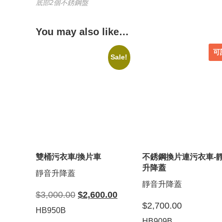
底部2個不銹鋼盤
You may also like…
可
Sale!
雙桶污衣車/換片車
不銹鋼換片連污衣車-
升降蓋
靜音升降蓋
靜音升降蓋
Original
Current
$
3,000.00
$
2,600.00
price
price
$
2,700.00
was:
is:
HB950B
$3,000.00.
$2,600.00.
HB909B