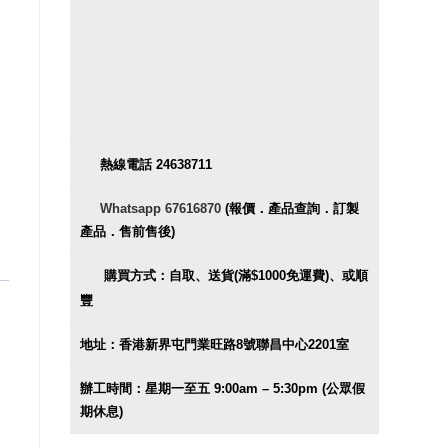
熱線電話 24638711
Whatsapp 67616870
(報價．產品查詢．訂製
產品．售前售後)
購買方式：自取、送貨(滿$1000免運費)、或順
豐
地址：香港新界屯門業旺路8號聯昌中心2201室
辦工時間：星期一至五 9:00am – 5:30pm (公眾假
期休息)