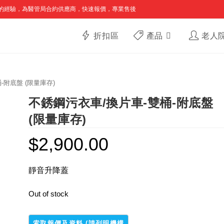
的經驗，為醫管局合約供應商，快速報價，專業售後
折扣區
產品
老人
-附底盤 (限量庫存)
不銹鋼污衣車/換片車-雙桶-附底盤
(限量庫存)
$
2,900.00
靜音升降蓋
Out of stock