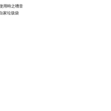
低使用時之嘈音
自家垃圾袋