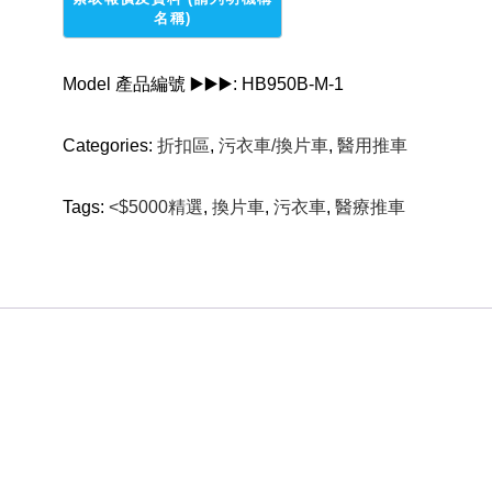
Model 產品編號 ▶️▶️▶️:
HB950B-M-1
Categories:
折扣區
,
污衣車/換片車
,
醫用推車
Tags:
<$5000精選
,
換片車
,
污衣車
,
醫療推車