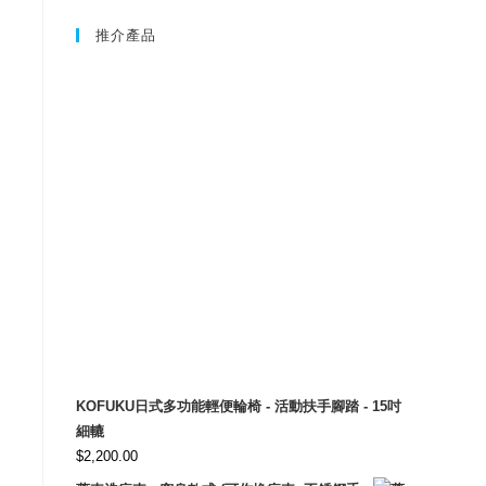
推介產品
KOFUKU日式多功能輕便輪椅 - 活動扶手腳踏 - 15吋
細轆
$
2,200.00