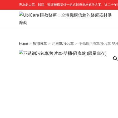
Skip
專為老人院、醫院、醫護機構提供一站式醫療器材解決方案。近二十年
to
content
Home
>
醫用推車
>
污衣車/換片車
>
不銹鋼污衣車/換片車-雙桶