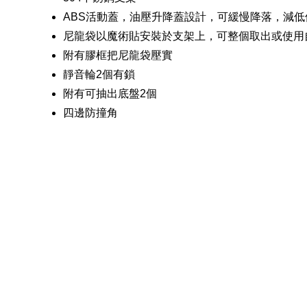
ABS活動蓋，油壓升降蓋設計，可緩慢降落，減
尼龍袋以魔術貼安裝於支架上，可整個取出或使用
附有膠框把尼龍袋壓實
靜音輪2個有鎖
附有可抽出底盤2個
四邊防撞角