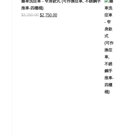
藥車洗症車 - 窄身款式 (可作換症車, 不銹鋼手
推車-四櫃桶)
Original
Current
$
3,250.00
$
2,750.00
price
price
was:
is:
$3,250.00.
$2,750.00.