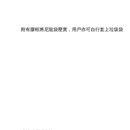
附有膠框將尼龍袋壓實，用戶亦可自行套上垃圾袋