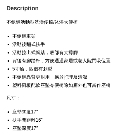
椅
Description
quantity
不銹鋼活動型洗澡便椅/沐浴大便椅
不銹鋼車架
活動後翻式扶手
活動拉出式腳踏，底部有支撐腳
背後有腳踏杆，方便通過家居或老人院門吸位置
5寸輪，四個有剎掣
不銹鋼靠背更耐用，易於打理及清潔
塑料廁板配軟座墊令便椅除如廁外也可當作座椅
尺寸：
座墊闊度17″
扶手間距離16″
座墊深度17″