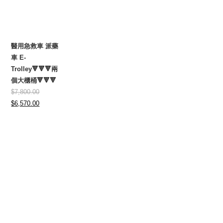
醫用急救車 派藥
車 E-
Trolley🔻🔻🔻兩
個大櫃桶🔻🔻🔻
$
7,800.00
Original
Current
$
6,570.00
price
price
was:
is:
$7,800.00.
$6,570.00.