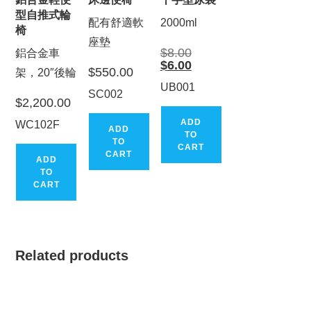
型自推式輪
配有舒適軟
2000ml
椅
座墊
Original
$
8.00
鋁合金車
price
Current
$
6.00
was:
$
550.00
架，20″後輪
price
$8.00.
is:
UB001
$6.00.
SC002
$
2,200.00
ADD
WC102F
ADD
TO
TO
CART
CART
ADD
TO
CART
Related products