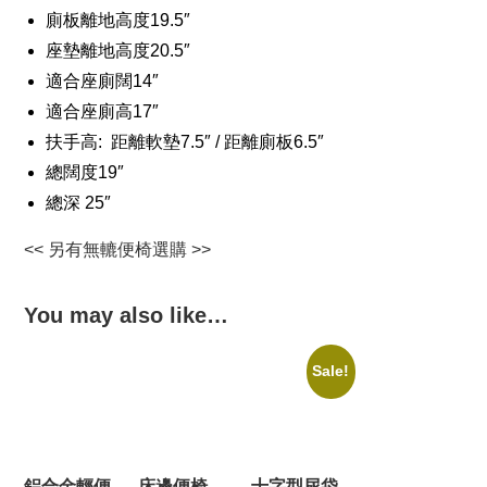
廁板離地高度19.5″
座墊離地高度20.5″
適合座廁闊14″
適合座廁高17″
扶手高: 距離軟墊7.5″ / 距離廁板6.5″
總闊度19″
總深 25″
<< 另有無轆便椅選購 >>
You may also like…
Sale!
鋁合金輕便
床邊便椅
十字型尿袋