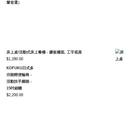
輩首選）
床上桌/活動式床上餐檯 - 膠板檯面, 工字底座
$
1,280.00
KOFUKU日式多
功能輕便輪椅 -
活動扶手腳踏 -
15吋細轆
$
2,200.00