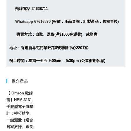
熱線電話 24638711
Whatsapp 67616870
(報價．產品查詢．訂製產品．售前售後)
購買方式：自取、送貨(滿$1000免運費)、或順豐
地址：香港新界屯門業旺路8號聯昌中心2201室
辦工時間：星期一至五 9:00am – 5:30pm (公眾假期休息)
推介產品
【 Omron 歐姆
龍】HEM-6161
手腕型電子血壓
計：輕巧精準、
一鍵測量（適合
居家旅行、送長