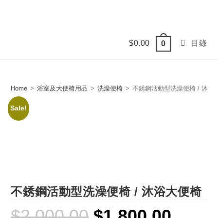
Skip
to
content
$
0.00
目錄
0
Home
>
浴室及大便椅用品
>
洗澡便椅
>
不銹鋼活動型洗澡便椅 / 沐浴
Sale!
不銹鋼活動型洗澡便椅 / 沐浴大便椅
$
2,000.00
$
1,800.00
Original
Current
price
price