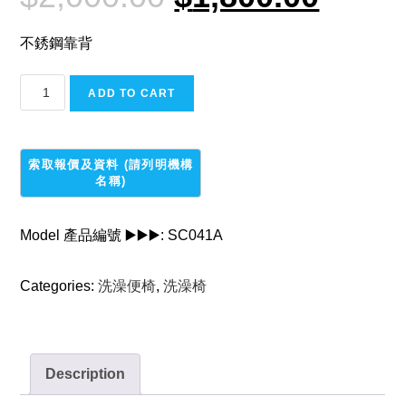
was:
is:
$2,000.00.
$1,800.00.
不銹鋼靠背
不
ADD TO CART
銹
鋼
活
動
型
洗
Model 產品編號 ▶️▶️▶️:
SC041A
澡
便
Categories:
洗澡便椅
,
洗澡椅
椅
/
沐
浴
Description
大
便