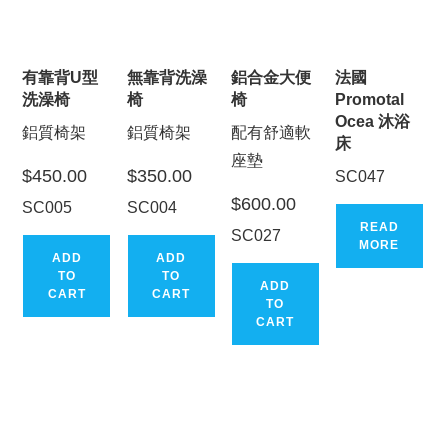
有靠背U型
無靠背洗澡
鋁合金大便
法國
洗澡椅
椅
椅
Promotal
Ocea 沐浴
鋁質椅架
鋁質椅架
配有舒適軟
床
座墊
$
450.00
$
350.00
SC047
$
600.00
SC005
SC004
READ
SC027
MORE
ADD
ADD
TO
TO
ADD
CART
CART
TO
CART