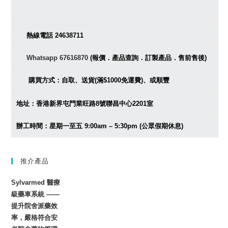
熱線電話 24638711
Whatsapp 67616870
(報價．產品查詢．訂製產品．售前售後)
購買方式：自取、送貨(滿$1000免運費)、或順豐
地址：香港新界屯門業旺路8號聯昌中心2201室
辦工時間：星期一至五 9:00am – 5:30pm (公眾假期休息)
推介產品
Sylvarmed 醫療
級藥車系統 ——
提升院舍派藥效
率，嚴格符合安