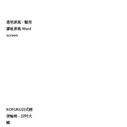
透明屏風 - 醫用
膠板屏風 Ward
screen
KOFUKU日式輕
便輪椅 - 22吋大
轆