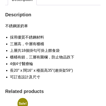
Description
不銹鋼派奶車
採用優質不銹鋼材料
三層高，中層有櫃桶
上層共18個掛勾可掛上餵食袋
櫃桶有鎖，三層有圍欄，防止物品跌下
4個4寸醫療輪
長20″ x 闊16″ x 檯面高35″(連掛架59″)
可訂造設計及尺寸
Related products
Sale!