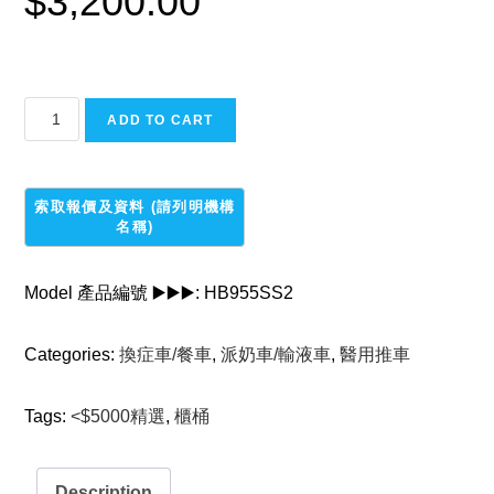
$
3,200.00
不
ADD TO CART
銹
鋼
派
奶
車
quantity
Model 產品編號 ▶️▶️▶️:
HB955SS2
Categories:
換症車/餐車
,
派奶車/輸液車
,
醫用推車
Tags:
<$5000精選
,
櫃桶
Description