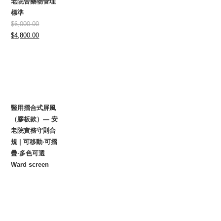
老院舍藥物管理
標準
$
6,000.00
Original
Current
$
4,800.00
price
price
was:
is:
$6,000.00.
$4,800.00.
醫用摺合式屏風
（膠板款）— 安
老院實務守則合
規 | 可移動·可摺
疊·多色可選
Ward screen