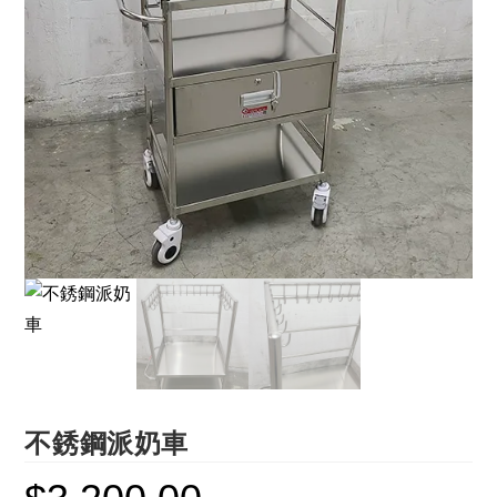
不銹鋼派奶車