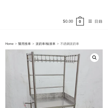
Skip
to
content
$
0.00
目錄
0
Home
>
醫用推車
>
派奶車/輸液車
>
不銹鋼派奶車