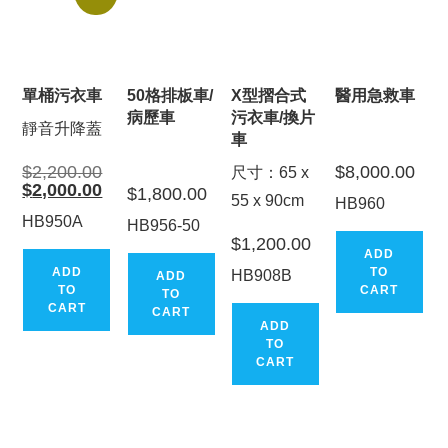
單桶污衣車
50格排板車/
X型摺合式
醫用急救車
病歷車
污衣車/換片
靜音升降蓋
車
Original
$
2,200.00
$
8,000.00
尺寸：65 x
price
Current
$
2,000.00
$
1,800.00
was:
55 x 90cm
price
HB960
$2,200.00.
is:
HB950A
HB956-50
$2,000.00.
$
1,200.00
ADD
ADD
TO
HB908B
ADD
TO
CART
TO
CART
CART
ADD
TO
CART