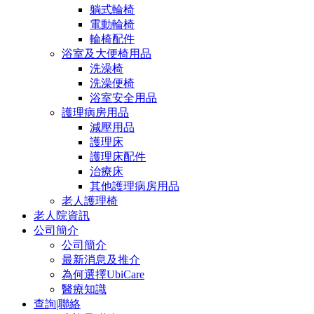
躺式輪椅
電動輪椅
輪椅配件
浴室及大便椅用品
洗澡椅
洗澡便椅
浴室安全用品
護理病房用品
減壓用品
護理床
護理床配件
治療床
其他護理病房用品
老人護理椅
老人院資訊
公司簡介
公司簡介
最新消息及推介
為何選擇UbiCare
醫療知識
查詢|聯絡