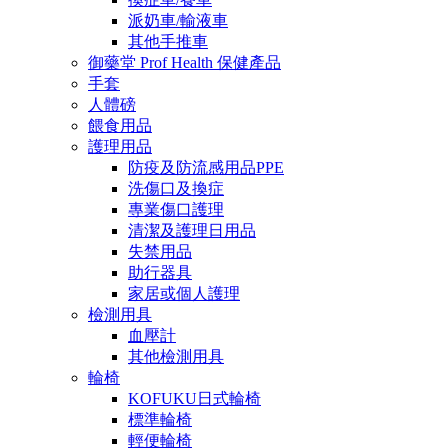
派奶車/輸液車
其他手推車
御藥堂 Prof Health 保健產品
手套
人體磅
餵食用品
護理用品
防疫及防流感用品PPE
洗傷口及換症
專業傷口護理
清潔及護理日用品
失禁用品
助行器具
家居或個人護理
檢測用具
血壓計
其他檢測用具
輪椅
KOFUKU日式輪椅
標準輪椅
輕便輪椅