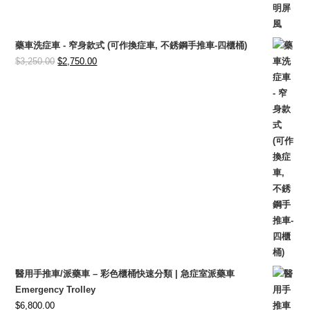
was:
is:
$13,500.00.
$10,800.00.
藥車洗症車 - 窄身款式 (可作換症車, 不銹鋼手推車-四櫃桶)
Original
Current
$
3,250.00
$
2,750.00
price
price
was:
is:
$3,250.00.
$2,750.00.
醫用手推車/派藥車 – 彩色櫃桶快速分類 | 急症室派藥車
Emergency Trolley
$
6,800.00