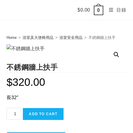
Skip
$
0.00
目錄
0
to
content
Home
>
浴室及大便椅用品
>
浴室安全用品
>
不銹鋼牆上扶手
不銹鋼牆上扶手
$
320.00
長32″
不
ADD TO CART
銹
鋼