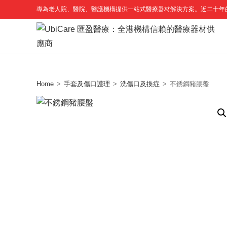
Skip
專為老人院、醫院、醫護機構提供一站式醫療器材解決方案。近二十年
to
content
Home
>
手套及傷口護理
>
洗傷口及換症
>
不銹鋼豬腰盤