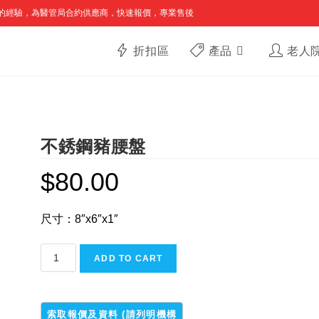
的經驗，為醫管局合約供應商，快速報價，專業售後
折扣區
產品
老人
不銹鋼豬腰盤
$
80.00
尺寸：8″x6″x1″
不
ADD TO CART
銹
鋼
豬