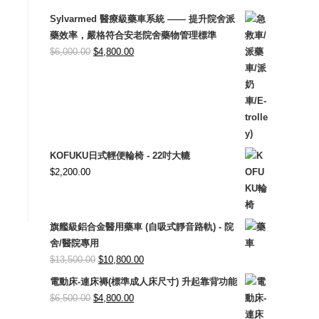
Sylvarmed 醫療級藥車系統 —— 提升院舍派
藥效率，嚴格符合安老院舍藥物管理標準
Original
Current
$
6,000.00
$
4,800.00
price
price
was:
is:
$6,000.00.
$4,800.00.
KOFUKU日式輕便輪椅 - 22吋大轆
$
2,200.00
旗艦級鋁合金醫用藥車 (自吸式靜音路軌) - 院
舍/醫院專用
Original
Current
$
13,500.00
$
10,800.00
price
price
電動床-連床褥(標準成人床尺寸) 升起靠背功能
was:
is:
Original
Current
$
6,500.00
$
4,800.00
$13,500.00.
$10,800.00.
price
price