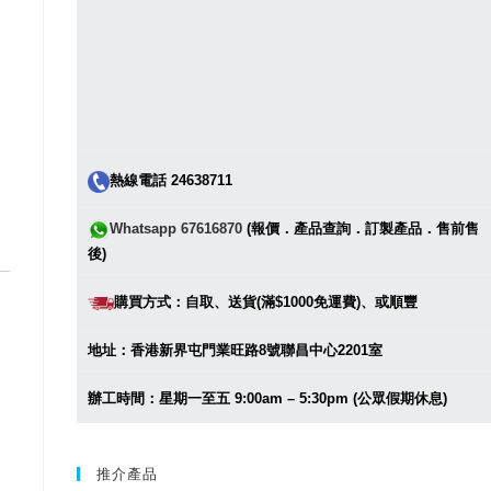
熱線電話 24638711
Whatsapp 67616870
(報價．產品查詢．訂製產品．售前售
後)
購買方式：自取、送貨(滿$1000免運費)、或順豐
地址：香港新界屯門業旺路8號聯昌中心2201室
辦工時間：星期一至五 9:00am – 5:30pm (公眾假期休息)
推介產品