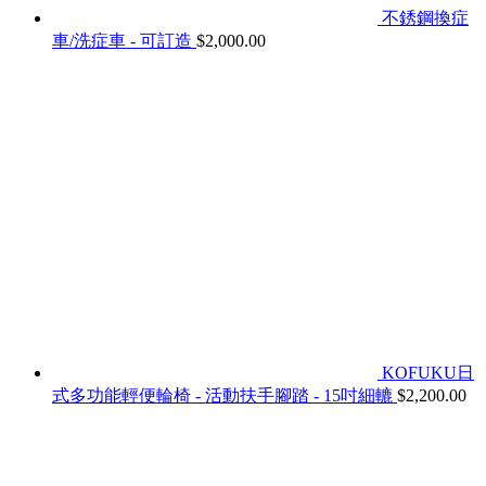
不銹鋼換症
車/洗症車 - 可訂造
$
2,000.00
KOFUKU日
式多功能輕便輪椅 - 活動扶手腳踏 - 15吋細轆
$
2,200.00