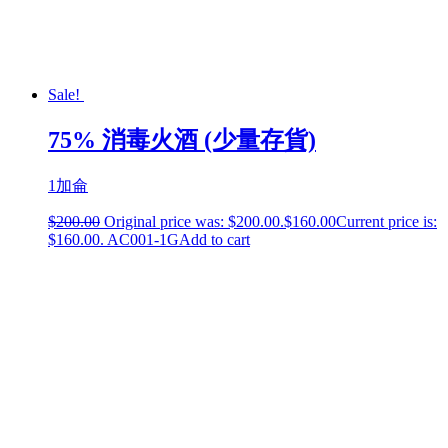
Sale!
75% 消毒火酒 (少量存貨)
1加侖
$
200.00
Original price was: $200.00.
$
160.00
Current price is:
$160.00.
AC001-1G
Add to cart