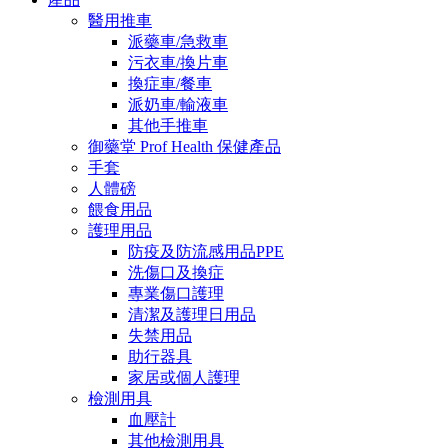
醫用推車
派藥車/急救車
污衣車/換片車
換症車/餐車
派奶車/輸液車
其他手推車
御藥堂 Prof Health 保健產品
手套
人體磅
餵食用品
護理用品
防疫及防流感用品PPE
洗傷口及換症
專業傷口護理
清潔及護理日用品
失禁用品
助行器具
家居或個人護理
檢測用具
血壓計
其他檢測用具