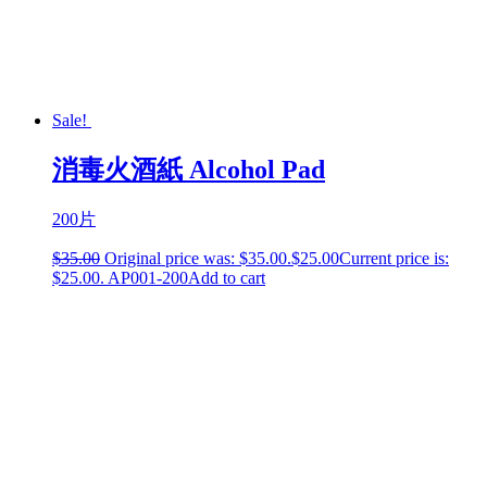
Sale!
消毒火酒紙 Alcohol Pad
200片
$
35.00
Original price was: $35.00.
$
25.00
Current price is:
$25.00.
AP001-200
Add to cart