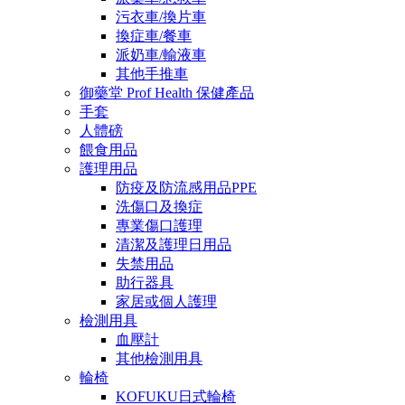
污衣車/換片車
換症車/餐車
派奶車/輸液車
其他手推車
御藥堂 Prof Health 保健產品
手套
人體磅
餵食用品
護理用品
防疫及防流感用品PPE
洗傷口及換症
專業傷口護理
清潔及護理日用品
失禁用品
助行器具
家居或個人護理
檢測用具
血壓計
其他檢測用具
輪椅
KOFUKU日式輪椅