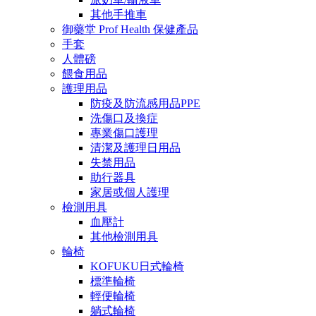
其他手推車
御藥堂 Prof Health 保健產品
手套
人體磅
餵食用品
護理用品
防疫及防流感用品PPE
洗傷口及換症
專業傷口護理
清潔及護理日用品
失禁用品
助行器具
家居或個人護理
檢測用具
血壓計
其他檢測用具
輪椅
KOFUKU日式輪椅
標準輪椅
輕便輪椅
躺式輪椅