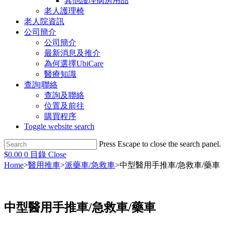
其他護理病房用品
老人護理椅
老人院資訊
公司簡介
公司簡介
最新消息及推介
為何選擇UbiCare
醫療知識
查詢|聯絡
查詢及聯絡
位置及前往
購買程序
Toggle website search
Press Escape to close the search panel.
$
0.00
0
目錄
Close
Home
>
醫用推車
>
派藥車/急救車
>
中型醫用手推車/急救車/藥車
中型醫用手推車/急救車/藥車