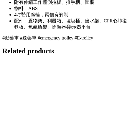
附有伸縮工作檯側拉板、推手柄、圍欄
物料：ABS
4吋醫用腳輪，兩個有剎制
配件：置物架、利器箱、垃圾桶、鹽水架、CPR心肺復
甦板、氧氣瓶架、除顫器/顯示器平台
#派藥車 #送藥車 #emergency trolley #E-trolley
Related products