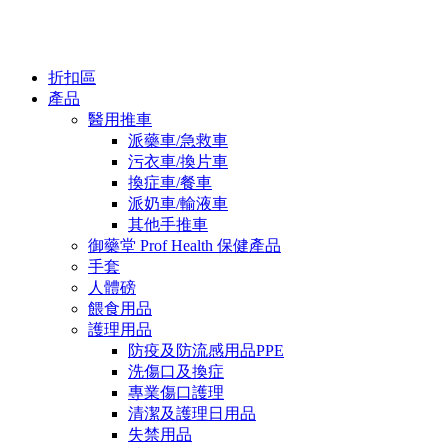
折扣區
產品
醫用推車
派藥車/急救車
污衣車/換片車
換症車/餐車
派奶車/輸液車
其他手推車
御藥堂 Prof Health 保健產品
手套
人體磅
餵食用品
護理用品
防疫及防流感用品PPE
洗傷口及換症
專業傷口護理
清潔及護理日用品
失禁用品