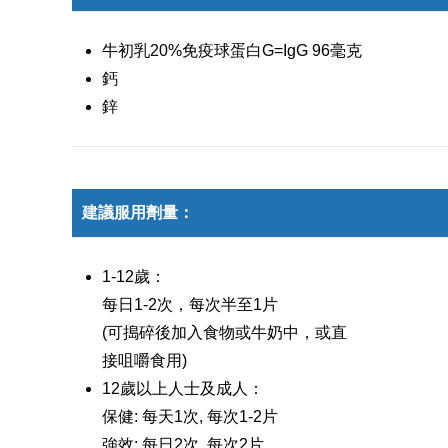
牛初乳20%免疫球蛋白G=IgG 96毫克
鈣
鋅
建議服用劑量：
1-12歲：
每日1-2次，每次半至1片
(可搗碎後加入食物或牛奶中，或直
接咀嚼食用)
12歲以上人士及成人：
保健: 每天1次, 每次1-2片
強效: 每日2次, 每次2片