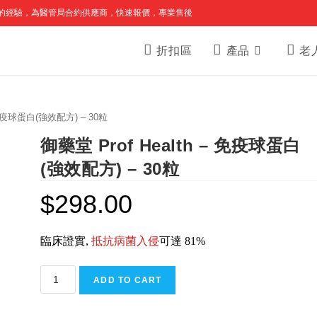
的經驗，為醫管局合約供應商，快速報價，專業售後
折扣區
產品
老
– 免疫球蛋白(強效配方) – 30粒
御藥堂 Prof Health – 免疫球蛋白
(強效配方) – 30粒
$
298.00
臨床證實
,
抵抗病菌入侵
可達
81%
御
ADD TO CART
藥
堂