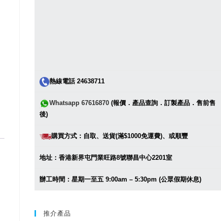
熱線電話 24638711
Whatsapp 67616870
(報價．產品查詢．訂製產品．售前售
後)
購買方式：自取、送貨(滿$1000免運費)、或順豐
地址：香港新界屯門業旺路8號聯昌中心2201室
辦工時間：星期一至五 9:00am – 5:30pm (公眾假期休息)
推介產品