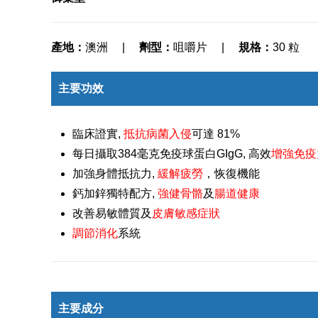
產地：
澳洲 |
劑型：
咀嚼片 |
規格：
30 粒
主要功效
臨床證實,
抵抗病菌入侵
可達 81%
每日攝取384毫克免疫球蛋白GIgG, 高效
增強免疫
加強身體抵抗力,
緩解疲勞
，恢復機能
鈣加鋅獨特配方,
強健骨骼
及
腸道健康
改善易敏體質及
皮膚敏感症狀
調節消化
系統
主要成分