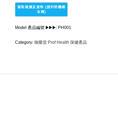
Prof
Health
-
免
Model 產品編號 ▶️▶️▶️:
PH001
疫
球
Category:
御藥堂 Prof Health 保健產品
蛋
白
(強
效
配
方)
-
30
粒
quantity