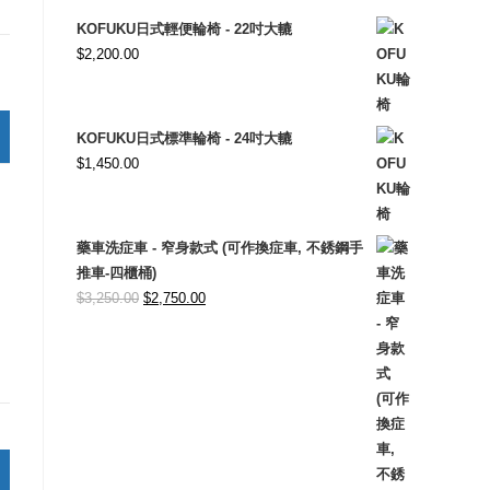
KOFUKU日式輕便輪椅 - 22吋大轆
$
2,200.00
KOFUKU日式標準輪椅 - 24吋大轆
$
1,450.00
藥車洗症車 - 窄身款式 (可作換症車, 不銹鋼手
推車-四櫃桶)
Original
Current
$
3,250.00
$
2,750.00
price
price
was:
is:
$3,250.00.
$2,750.00.