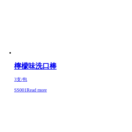
檸檬味洗口棒
3支/包
SS001
Read more