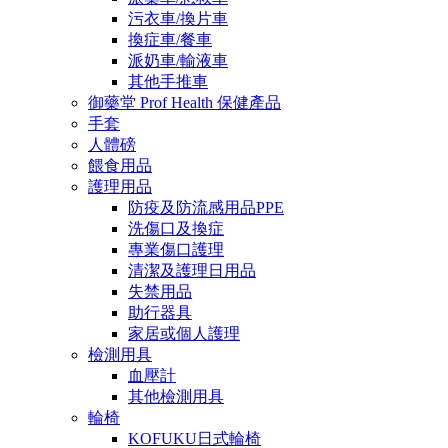
污衣車/換片車
換症車/餐車
派奶車/輸液車
其他手推車
御藥堂 Prof Health 保健產品
手套
人體磅
餵食用品
護理用品
防疫及防流感用品PPE
洗傷口及換症
專業傷口護理
清潔及護理日用品
失禁用品
助行器具
家居或個人護理
檢測用具
血壓計
其他檢測用具
輪椅
KOFUKU日式輪椅