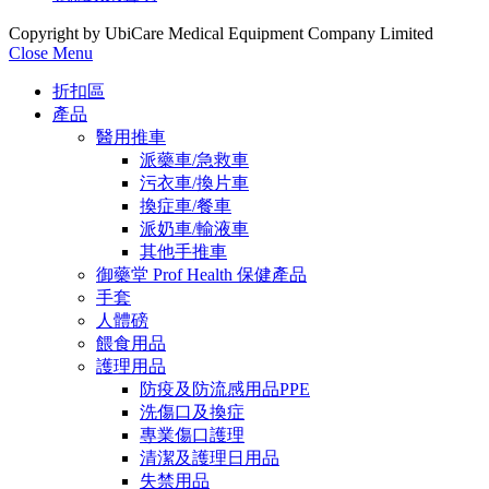
Copyright by UbiCare Medical Equipment Company Limited
Close Menu
折扣區
產品
醫用推車
派藥車/急救車
污衣車/換片車
換症車/餐車
派奶車/輸液車
其他手推車
御藥堂 Prof Health 保健產品
手套
人體磅
餵食用品
護理用品
防疫及防流感用品PPE
洗傷口及換症
專業傷口護理
清潔及護理日用品
失禁用品