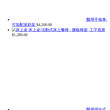
醫用手推車-
可加配派奶架
$
4,200.00
床上桌/活動式床上餐檯 - 膠板檯面, 工字底座
$
1,280.00
醫用摺合式