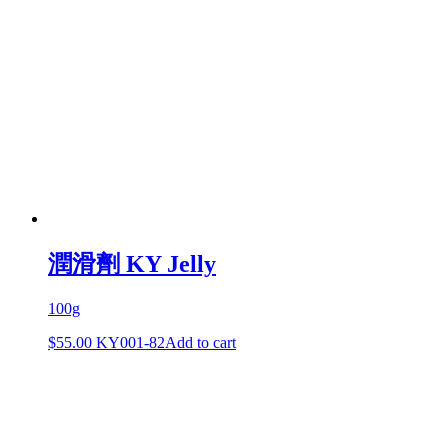
潤滑劑 KY Jelly
100g
$
55.00
KY001-82
Add to cart