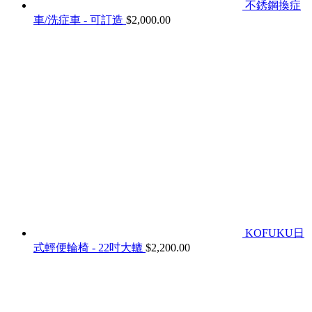
不銹鋼換症
車/洗症車 - 可訂造
$
2,000.00
KOFUKU日
式輕便輪椅 - 22吋大轆
$
2,200.00