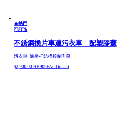
🔥熱門
可訂造
不銹鋼換片車連污衣車 – 配塑膠蓋
污衣車, 油壓杆結構控制升降
$
2,900.00
HB909F
Add to cart