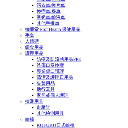
污衣車/換片車
換症車/餐車
派奶車/輸液車
其他手推車
御藥堂 Prof Health 保健產品
手套
人體磅
餵食用品
護理用品
防疫及防流感用品PPE
洗傷口及換症
專業傷口護理
清潔及護理日用品
失禁用品
助行器具
家居或個人護理
檢測用具
血壓計
其他檢測用具
輪椅
KOFUKU日式輪椅