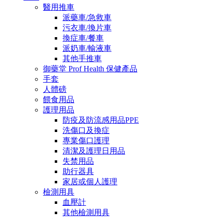
醫用推車
派藥車/急救車
污衣車/換片車
換症車/餐車
派奶車/輸液車
其他手推車
御藥堂 Prof Health 保健產品
手套
人體磅
餵食用品
護理用品
防疫及防流感用品PPE
洗傷口及換症
專業傷口護理
清潔及護理日用品
失禁用品
助行器具
家居或個人護理
檢測用具
血壓計
其他檢測用具