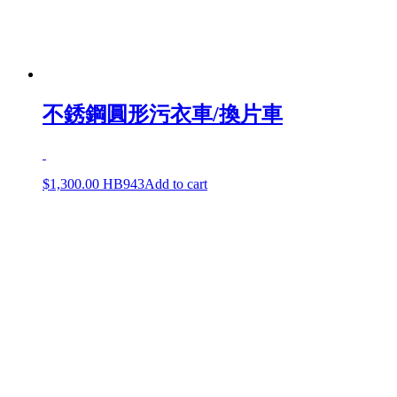
不銹鋼圓形污衣車/換片車
$
1,300.00
HB943
Add to cart