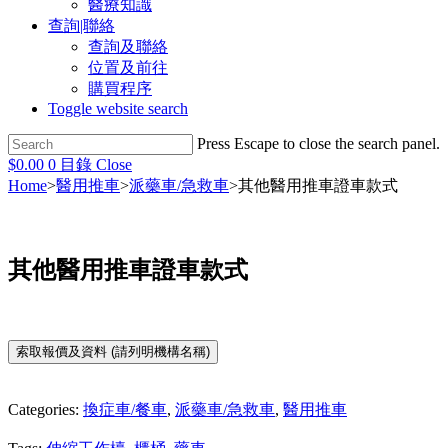
醫療知識
查詢|聯絡
查詢及聯絡
位置及前往
購買程序
Toggle website search
Press Escape to close the search panel.
$
0.00
0
目錄
Close
Home
>
醫用推車
>
派藥車/急救車
>
其他醫用推車證車款式
其他醫用推車證車款式
Categories:
換症車/餐車
,
派藥車/急救車
,
醫用推車