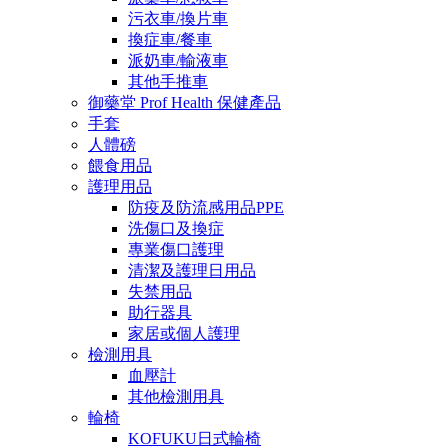
污衣車/換片車
換症車/餐車
派奶車/輸液車
其他手推車
御藥堂 Prof Health 保健產品
手套
人體磅
餵食用品
護理用品
防疫及防流感用品PPE
洗傷口及換症
專業傷口護理
清潔及護理日用品
失禁用品
助行器具
家居或個人護理
檢測用具
血壓計
其他檢測用具
輪椅
KOFUKU日式輪椅