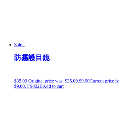
Sale!
防霧護目鏡
$
35.00
Original price was: $35.00.
$
9.00
Current price is:
$9.00.
FS002B
Add to cart