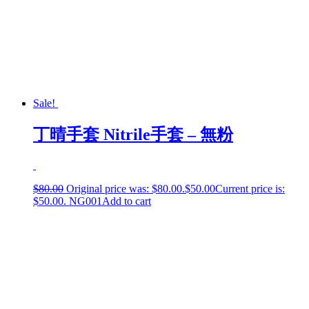
Sale!
丁晴手套 Nitrile手套 – 無粉
$
80.00
Original price was: $80.00.
$
50.00
Current price is:
$50.00.
NG001
Add to cart