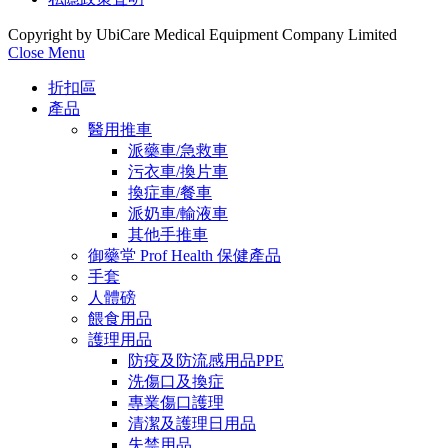
Copyright by UbiCare Medical Equipment Company Limited
Close Menu
折扣區
產品
醫用推車
派藥車/急救車
污衣車/換片車
換症車/餐車
派奶車/輸液車
其他手推車
御藥堂 Prof Health 保健產品
手套
人體磅
餵食用品
護理用品
防疫及防流感用品PPE
洗傷口及換症
專業傷口護理
清潔及護理日用品
失禁用品