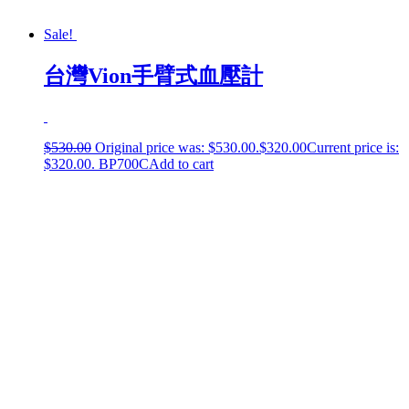
Sale!
台灣Vion手臂式血壓計
$
530.00
Original price was: $530.00.
$
320.00
Current price is:
$320.00.
BP700C
Add to cart