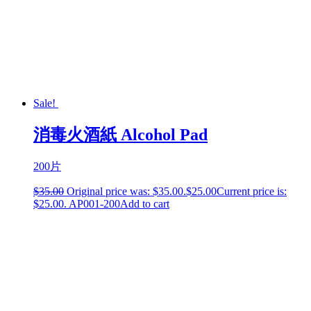
Sale!
消毒火酒紙 Alcohol Pad
200片
$
35.00
Original price was: $35.00.
$
25.00
Current price is:
$25.00.
AP001-200
Add to cart