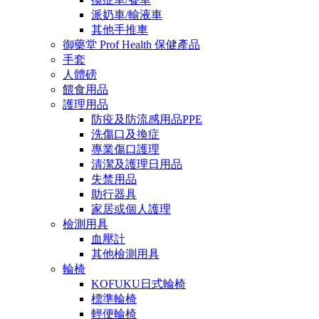
派奶車/輸液車
其他手推車
御藥堂 Prof Health 保健產品
手套
人體磅
餵食用品
護理用品
防疫及防流感用品PPE
洗傷口及換症
專業傷口護理
清潔及護理日用品
失禁用品
助行器具
家居或個人護理
檢測用具
血壓計
其他檢測用具
輪椅
KOFUKU日式輪椅
標準輪椅
輕便輪椅