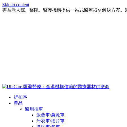
Skip to content
專為老人院、醫院、醫護機構提供一站式醫療器材解決方案。
折扣區
產品
醫用推車
派藥車/急救車
污衣車/換片車
換症車/餐車