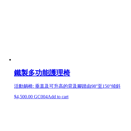
鐵製多功能護理椅
活動躺椅: 垂直及可升高的背及腳踏由98°至150°傾斜
$
4,500.00
GC004
Add to cart