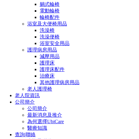
躺式輪椅
電動輪椅
輪椅配件
浴室及大便椅用品
洗澡椅
洗澡便椅
浴室安全用品
護理病房用品
減壓用品
護理床
護理床配件
治療床
其他護理病房用品
老人護理椅
老人院資訊
公司簡介
公司簡介
最新消息及推介
為何選擇UbiCare
醫療知識
查詢|聯絡