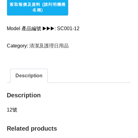
quantity
Model 產品編號 ▶️▶️▶️:
SC001-12
Category:
清潔及護理日用品
Description
Description
12號
Related products