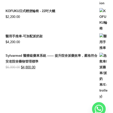
KOFUKU日式輕便輪椅 - 22吋大轆
$
2,200.00
醫用手推車-可加配派奶架
$
4,200.00
Sylvarmed 醫療級藥車系統 —— 提升院舍派藥效率，嚴格符合
安老院舍藥物管理標準
Original
Current
$
6,000.00
$
4,800.00
price
price
was:
is:
$6,000.00.
$4,800.00.