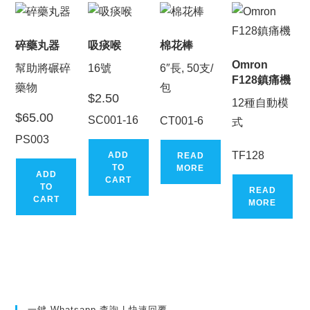
碎藥丸器
吸痰喉
棉花棒
Omron
幫助將碾碎
16號
6″長, 50支/
F128鎮痛機
藥物
包
$
2.50
12種自動模
$
65.00
SC001-16
CT001-6
式
PS003
TF128
ADD
READ
TO
MORE
ADD
CART
TO
READ
CART
MORE
一鍵 Whatsapp 查詢 | 快速回覆