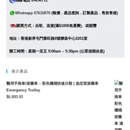
熱線電話 24638711
Whatsapp 67616870
(報價．產品查詢．訂製產品．售前售後)
購買方式：自取、送貨(滿$1000免運費)、或順豐
地址：香港新界屯門業旺路8號聯昌中心2201室
辦工時間：星期一至五 9:00am – 5:30pm (公眾假期休息)
推介產品
醫用手推車/派藥車 – 彩色櫃桶快速分類 | 急症室派藥車
Emergency Trolley
$
6,800.00