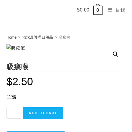
Skip
$
0.00
目錄
0
to
content
Home
>
清潔及護理日用品
>
吸痰喉
吸痰喉
$
2.50
12號
吸
ADD TO CART
痰
喉