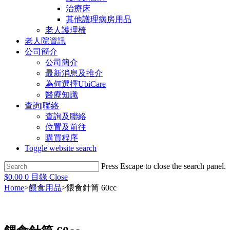
治療床
其他護理病房用品
老人護理椅
老人院資訊
公司簡介
公司簡介
最新消息及推介
為何選擇UbiCare
醫療知識
查詢|聯絡
查詢及聯絡
位置及前往
購買程序
Toggle website search
Press Escape to close the search panel.
$
0.00
0
目錄
Close
Home
>
餵食用品
>
餵食針筒 60cc