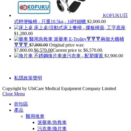
KOFUKU日
式輕便輪椅 - 只重10.5kg - 16吋細轆
$
2,000.00
床上桌/活動式床上餐檯 - 膠板檯面, 工字底座
$
1,280.00
醫用急救車 派藥車 E-Trolley🔻🔻🔻兩個大櫃桶
🔻🔻🔻
$
7,800.00
Original price was:
$7,800.00.
$
6,570.00
Current price is: $6,570.00.
不銹鋼換片車連污衣車 - 配塑膠蓋
$
2,900.00
私隱政策聲明
Copyright by UbiCare Medical Equipment Company Limited
Close Menu
折扣區
產品
醫用推車
派藥車/急救車
污衣車/換片車