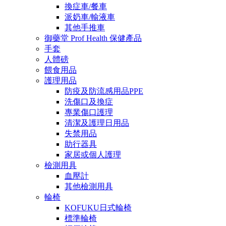
換症車/餐車
派奶車/輸液車
其他手推車
御藥堂 Prof Health 保健產品
手套
人體磅
餵食用品
護理用品
防疫及防流感用品PPE
洗傷口及換症
專業傷口護理
清潔及護理日用品
失禁用品
助行器具
家居或個人護理
檢測用具
血壓計
其他檢測用具
輪椅
KOFUKU日式輪椅
標準輪椅