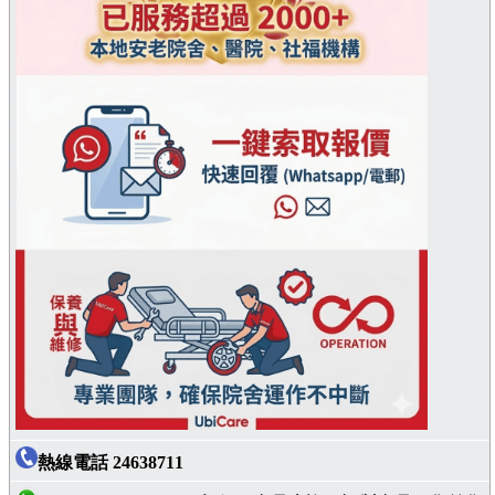
熱線電話 24638711