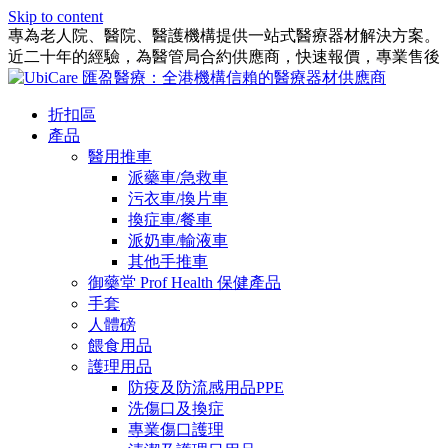
Skip to content
專為老人院、醫院、醫護機構提供一站式醫療器材解決方案。
近二十年的經驗，為醫管局合約供應商，快速報價，專業售後
折扣區
產品
醫用推車
派藥車/急救車
污衣車/換片車
換症車/餐車
派奶車/輸液車
其他手推車
御藥堂 Prof Health 保健產品
手套
人體磅
餵食用品
護理用品
防疫及防流感用品PPE
洗傷口及換症
專業傷口護理