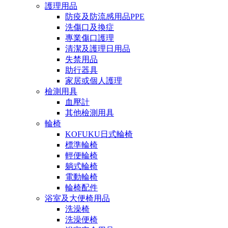
護理用品
防疫及防流感用品PPE
洗傷口及換症
專業傷口護理
清潔及護理日用品
失禁用品
助行器具
家居或個人護理
檢測用具
血壓計
其他檢測用具
輪椅
KOFUKU日式輪椅
標準輪椅
輕便輪椅
躺式輪椅
電動輪椅
輪椅配件
浴室及大便椅用品
洗澡椅
洗澡便椅