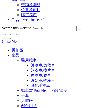
查詢及聯絡
位置及前往
購買程序
Toggle website search
Search this website
Close Menu
折扣區
產品
醫用推車
派藥車/急救車
污衣車/換片車
換症車/餐車
派奶車/輸液車
其他手推車
御藥堂 Prof Health 保健產品
手套
人體磅
餵食用品