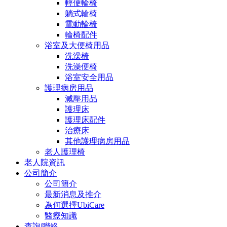
輕便輪椅
躺式輪椅
電動輪椅
輪椅配件
浴室及大便椅用品
洗澡椅
洗澡便椅
浴室安全用品
護理病房用品
減壓用品
護理床
護理床配件
治療床
其他護理病房用品
老人護理椅
老人院資訊
公司簡介
公司簡介
最新消息及推介
為何選擇UbiCare
醫療知識
查詢|聯絡