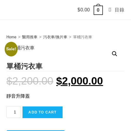
Skip
$
0.00
目錄
0
to
content
Home
>
醫用推車
>
污衣車/換片車
>
單桶污衣車
Sale!
單桶污衣車
$
2,200.00
$
2,000.00
Original
Current
price
price
was:
is:
$2,200.00.
$2,000.00.
靜音升降蓋
單
ADD TO CART
桶
污