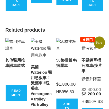
TO
TO
CART
CART
Related products
🔥熱門
Sale!
其他醫用推
50格排板車/
不銹鋼單桶
車證車款式
病歷車
污衣車/換片
美國
車
Waterloo 醫
用急救車 #
靜音升降蓋
派藥車 #送
$
1,800.00
藥車
Origi
$
2,400.00
READ
HB956-50
price
Curr
$
2,200.00
#emergenc
MORE
was:
price
y trolley
$2,4
is:
HB950A-SS
$2,2
#E-trolley
ADD
TO