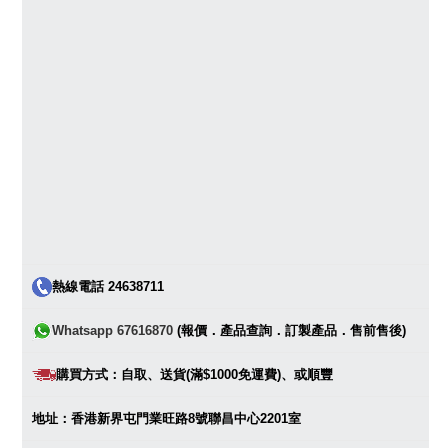
熱線電話 24638711
Whatsapp 67616870
(報價．產品查詢．訂製產品．售前售後)
購買方式：自取、送貨(滿$1000免運費)、或順豐
地址：香港新界屯門業旺路8號聯昌中心2201室