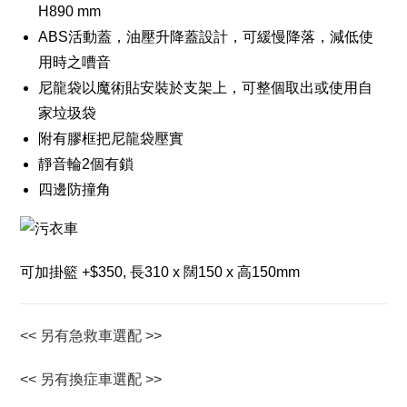
H890 mm
ABS活動蓋，油壓升降蓋設計，可緩慢降落，減低使
用時之嘈音
尼龍袋以魔術貼安裝於支架上，可整個取出或使用自
家垃圾袋
附有膠框把尼龍袋壓實
靜音輪2個有鎖
四邊防撞角
可加掛籃 +$350, 長310 x 闊150 x 高150mm
<< 另有急救車選配 >>
<< 另有換症車選配 >>