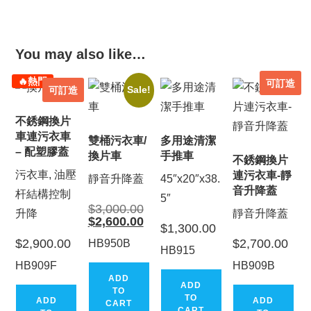
You may also like…
🔥熱門
可訂造
可訂造
Sale!
不銹鋼換片
車連污衣車
雙桶污衣車/
多用途清潔
– 配塑膠蓋
換片車
手推車
不銹鋼換片
污衣車, 油壓
連污衣車-靜
靜音升降蓋
45″x20″x38.
音升降蓋
杆結構控制
5″
Original
$
3,000.00
升降
靜音升降蓋
price
Current
$
2,600.00
was:
$
1,300.00
price
$3,000.00.
is:
$
2,900.00
$
2,700.00
HB950B
$2,600.00.
HB915
HB909F
HB909B
ADD
ADD
TO
TO
ADD
ADD
CART
CART