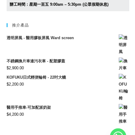
辦工時間：星期一至五 9:00am – 5:30pm (公眾假期休息)
推介產品
透明屏風 - 醫用膠板屏風 Ward screen
不銹鋼換片車連污衣車 - 配塑膠蓋
$
2,900.00
KOFUKU日式輕便輪椅 - 22吋大轆
$
2,200.00
醫用手推車-可加配派奶架
$
4,200.00