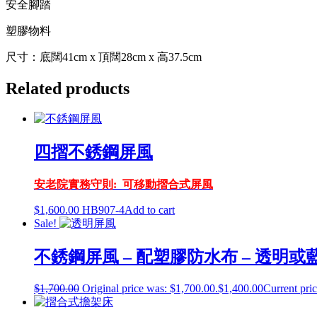
安全腳踏
塑膠物料
尺寸：底闊41cm x 頂闊28cm x 高37.5cm
Related products
四摺不銹鋼屏風
安老院實務守則: 可移動摺合式屏風
$
1,600.00
HB907-4
Add to cart
Sale!
不銹鋼屏風 – 配塑膠防水布 – 透明或
$
1,700.00
Original price was: $1,700.00.
$
1,400.00
Current pric