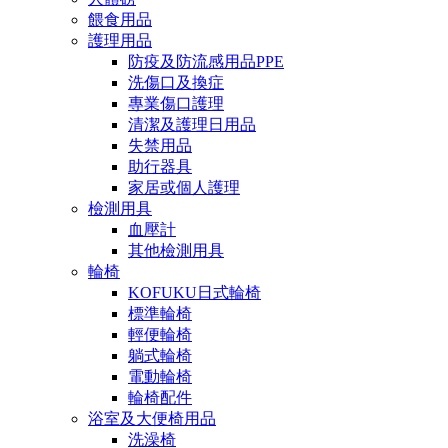
餵食用品
護理用品
防疫及防流感用品PPE
洗傷口及換症
專業傷口護理
清潔及護理日用品
失禁用品
助行器具
家居或個人護理
檢測用具
血壓計
其他檢測用具
輪椅
KOFUKU日式輪椅
標準輪椅
輕便輪椅
躺式輪椅
電動輪椅
輪椅配件
浴室及大便椅用品
洗澡椅