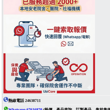
熱線電話 24638711
Whatsapp 67616870
(報價．產品查詢．訂製產品．售前售後