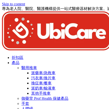
Skip to content
專為老人院、醫院、醫護機構提供一站式醫療器材解決方案。
折扣區
產品
醫用推車
派藥車/急救車
污衣車/換片車
換症車/餐車
派奶車/輸液車
其他手推車
御藥堂 Prof Health 保健產品
手套
人體磅