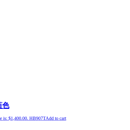
藍色
e is: $1,400.00.
HB907T
Add to cart