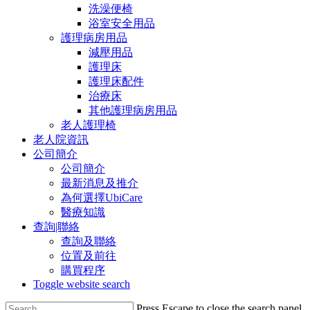
洗澡便椅
浴室安全用品
護理病房用品
減壓用品
護理床
護理床配件
治療床
其他護理病房用品
老人護理椅
老人院資訊
公司簡介
公司簡介
最新消息及推介
為何選擇UbiCare
醫療知識
查詢|聯絡
查詢及聯絡
位置及前往
購買程序
Toggle website search
Press Escape to close the search panel.