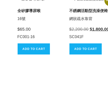
全矽膠導尿喉
不銹鋼活動型洗澡便椅
16號
網狀疏水靠背
Original
$
65.00
$
2,200.00
$
1,800.0
price
was:
FC001-16
SC041F
$2,200.00.
ADD TO CART
ADD TO CART