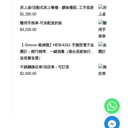
床上桌/活動式床上餐檯 - 膠板檯面, 工字底座
$
1,280.00
醫用手推車-可加配派奶架
$
4,200.00
【 Omron 歐姆龍】HEM-6161 手腕型電子血
壓計：輕巧精準、一鍵測量（適合居家旅行、
送長輩首選）
不銹鋼換症車/洗症車 - 可訂造
$
2,000.00