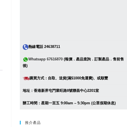
熱線電話 24638711
Whatsapp 67616870
(報價．產品查詢．訂製產品．售前售
後)
購買方式：自取、送貨(滿$1000免運費)、或順豐
地址：香港新界屯門業旺路8號聯昌中心2201室
辦工時間：星期一至五 9:00am – 5:30pm (公眾假期休息)
推介產品