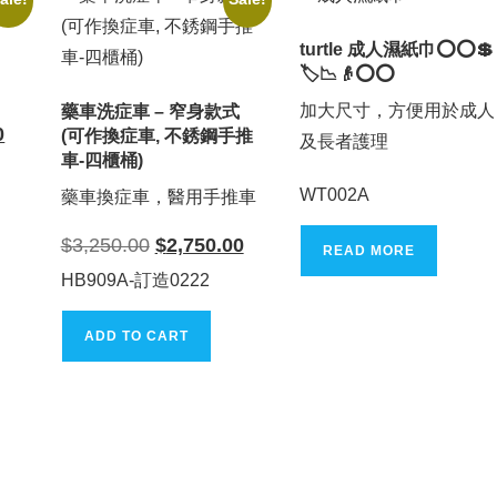
turtle 成人濕紙巾⭕⭕💲
🏷️📉👴⭕⭕
加大尺寸，方便用於成人
藥車洗症車 – 窄身款式
Current
0
(可作換症車, 不銹鋼手推
及長者護理
price
車-四櫃桶)
is:
$1,800.00.
WT002A
藥車換症車，醫用手推車
Original
Current
$
3,250.00
$
2,750.00
READ MORE
price
price
was:
is:
HB909A-訂造0222
$3,250.00.
$2,750.00.
ADD TO CART