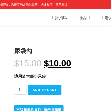
的經驗，為醫管局合約供應商，快速報價，專業售後
折扣區
產品
老
尿袋勾
$
15.00
$
10.00
Original
Current
price
price
was:
is:
$15.00.
$10.00.
適用於大部份尿袋
尿
ADD TO CART
袋
勾
quantity