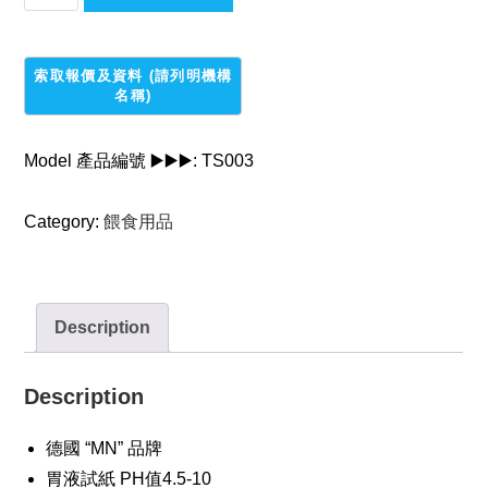
國
"MN"
PH
胃
液
試
Model 產品編號 ▶️▶️▶️:
TS003
紙
4.5-
Category:
餵食用品
10
quantity
Description
Description
德國 “MN” 品牌
胃液試紙 PH值4.5-10