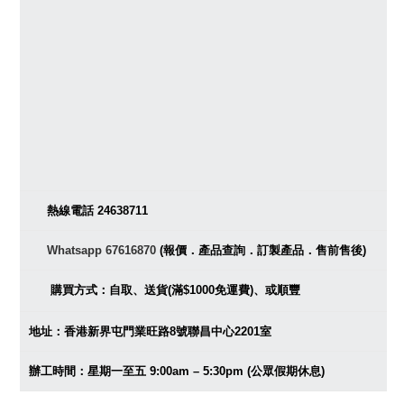
熱線電話 24638711
Whatsapp 67616870
(報價．產品查詢．訂製產品．售前售後)
購買方式：自取、送貨(滿$1000免運費)、或順豐
地址：香港新界屯門業旺路8號聯昌中心2201室
辦工時間：星期一至五 9:00am – 5:30pm (公眾假期休息)