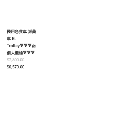
醫用急救車 派藥
車 E-
Trolley🔻🔻🔻兩
個大櫃桶🔻🔻🔻
$
7,800.00
Original
Current
$
6,570.00
price
price
was:
is:
$7,800.00.
$6,570.00.