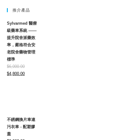
推介產品
Sylvarmed 醫療
級藥車系統 ——
提升院舍派藥效
率，嚴格符合安
老院舍藥物管理
標準
$
6,000.00
Original
Current
$
4,800.00
price
price
was:
is:
$6,000.00.
$4,800.00.
不銹鋼換片車連
污衣車 - 配塑膠
蓋