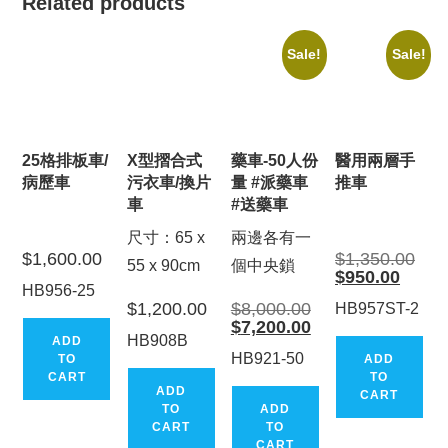
Related products
Sale!
Sale!
25格排板車/
X型摺合式
藥車-50人份
醫用兩層手
病歷車
污衣車/換片
量 #派藥車
推車
車
#送藥車
尺寸：65 x
兩邊各有一
Origi
$
1,600.00
$
1,350.00
55 x 90cm
個中央鎖
price
Current
$
950.00
was:
price
HB956-25
$1,3
is:
Original
$
1,200.00
$
8,000.00
HB957ST-2
$950.0
price
Current
$
7,200.00
was:
price
HB908B
ADD
$8,000.00.
is:
HB921-50
TO
ADD
$7,200.00.
CART
TO
ADD
CART
TO
ADD
CART
TO
CART