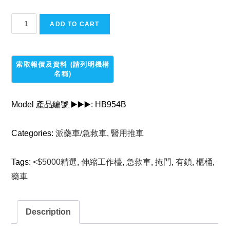
急
ADD TO CART
救
車
quantity
Model 產品編號 ▶️▶️▶️:
HB954B
Categories:
派藥車/急救車
,
醫用推車
Tags:
<$5000精選
,
伸縮工作檯
,
急救車
,
掩門
,
有鎖
,
櫃桶
,
藥車
Description