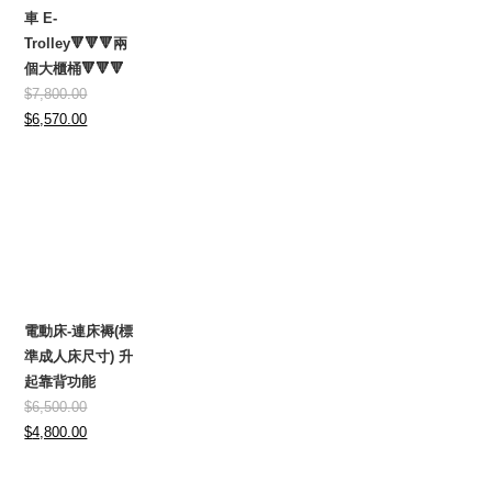
車 E-
Trolley🔻🔻🔻兩
個大櫃桶🔻🔻🔻
$
7,800.00
Original
Current
$
6,570.00
price
price
was:
is:
$7,800.00.
$6,570.00.
電動床-連床褥(標
準成人床尺寸) 升
起靠背功能
$
6,500.00
Original
Current
$
4,800.00
price
price
was:
is: