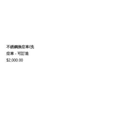
$6,500.00.
$4,800.00.
不銹鋼換症車/洗
症車 - 可訂造
$
2,000.00