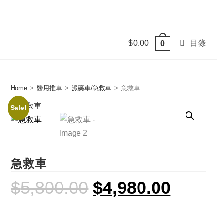
Skip
to
content
$
0.00
目錄
0
Home
>
醫用推車
>
派藥車/急救車
>
急救車
Sale!
急救車
$
5,800.00
$
4,980.00
Original
Current
price
price
was:
is:
$5,800.00.
$4,980.00.