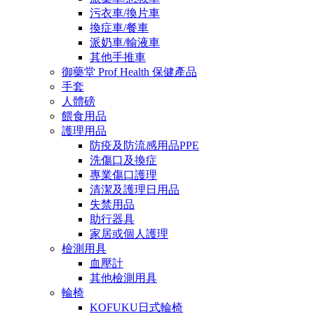
污衣車/換片車
換症車/餐車
派奶車/輸液車
其他手推車
御藥堂 Prof Health 保健產品
手套
人體磅
餵食用品
護理用品
防疫及防流感用品PPE
洗傷口及換症
專業傷口護理
清潔及護理日用品
失禁用品
助行器具
家居或個人護理
檢測用具
血壓計
其他檢測用具
輪椅
KOFUKU日式輪椅