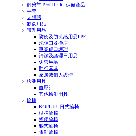
御藥堂 Prof Health 保健產品
手套
人體磅
餵食用品
護理用品
防疫及防流感用品PPE
洗傷口及換症
專業傷口護理
清潔及護理日用品
失禁用品
助行器具
家居或個人護理
檢測用具
血壓計
其他檢測用具
輪椅
KOFUKU日式輪椅
標準輪椅
輕便輪椅
躺式輪椅
電動輪椅