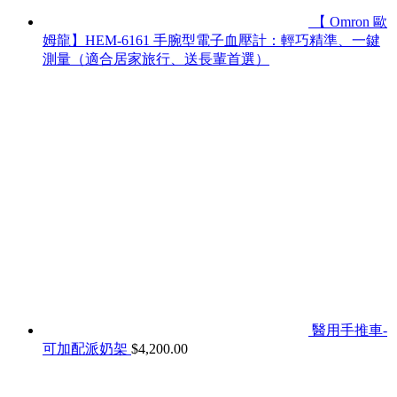
【 Omron 歐
姆龍】HEM-6161 手腕型電子血壓計：輕巧精準、一鍵
測量（適合居家旅行、送長輩首選）
醫用手推車-
可加配派奶架
$
4,200.00