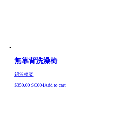
無靠背洗澡椅
鋁質椅架
$
350.00
SC004
Add to cart