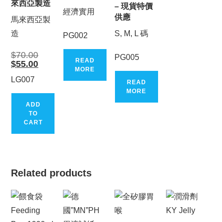
來西亞製造
– 現貨特價
經濟實用
供應
馬來西亞製
造
S, M, L 碼
PG002
Original
$
70.00
PG005
price
READ
Current
$
55.00
was:
price
MORE
$70.00.
is:
LG007
READ
$55.00.
MORE
ADD
TO
CART
Related products