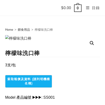
Skip
$
0.00
目錄
0
to
content
Home
>
餵食用品
>
檸檬味洗口棒
檸檬味洗口棒
3支/包
Model 產品編號 ▶️▶️▶️:
SS001