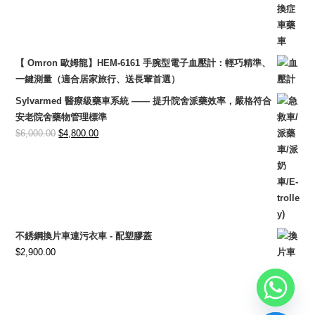
price
price
was:
is:
$3,500.00.
$2,950.00.
【 Omron 歐姆龍】HEM-6161 手腕型電子血壓計：輕巧精準、
一鍵測量（適合居家旅行、送長輩首選）
Sylvarmed 醫療級藥車系統 —— 提升院舍派藥效率，嚴格符合
安老院舍藥物管理標準
Original
Current
$
6,000.00
$
4,800.00
price
price
was:
is:
$6,000.00.
$4,800.00.
不銹鋼換片車連污衣車 - 配塑膠蓋
$
2,900.00