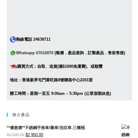
熱線電話 24638711
Whatsapp 67616870
(報價．產品查詢．訂製產品．售前售後)
購買方式：自取、送貨(滿$1000免運費)、或順豐
地址：香港新界屯門業旺路8號聯昌中心2201室
辦工時間：星期一至五 9:00am – 5:30pm (公眾假期休息)
推介產品
**優惠價**不銹鋼手推車/藥車/洗症車-三櫃桶
Original
Current
$
3,500.00
$
2,950.00