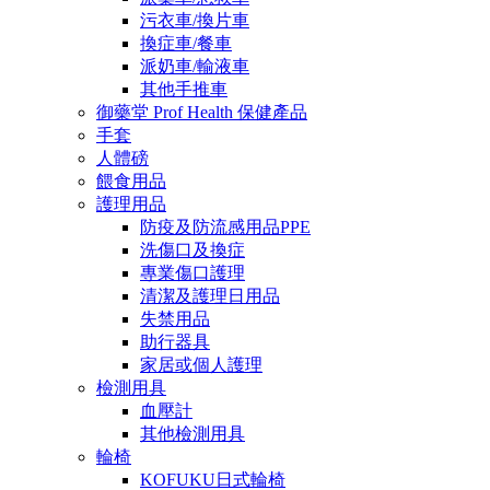
污衣車/換片車
換症車/餐車
派奶車/輸液車
其他手推車
御藥堂 Prof Health 保健產品
手套
人體磅
餵食用品
護理用品
防疫及防流感用品PPE
洗傷口及換症
專業傷口護理
清潔及護理日用品
失禁用品
助行器具
家居或個人護理
檢測用具
血壓計
其他檢測用具
輪椅
KOFUKU日式輪椅