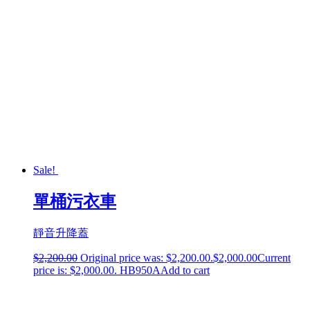
Sale!
單桶污衣車
靜音升降蓋
$
2,200.00
Original price was: $2,200.00.
$
2,000.00
Current
price is: $2,000.00.
HB950A
Add to cart