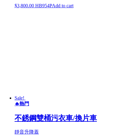
$
3,800.00
HB954P
Add to cart
Sale!
🔥熱門
不銹鋼雙桶污衣車/換片車
靜音升降蓋