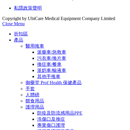
私隱政策聲明
Copyright by UbiCare Medical Equipment Company Limited
Close Menu
折扣區
產品
醫用推車
派藥車/急救車
污衣車/換片車
換症車/餐車
派奶車/輸液車
其他手推車
御藥堂 Prof Health 保健產品
手套
人體磅
餵食用品
護理用品
防疫及防流感用品PPE
洗傷口及換症
專業傷口護理