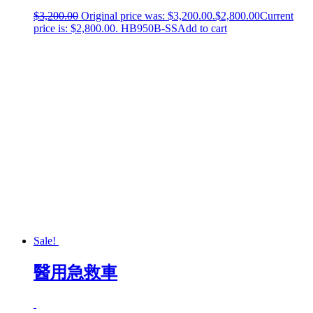
$
3,200.00
Original price was: $3,200.00.
$
2,800.00
Current
price is: $2,800.00.
HB950B-SS
Add to cart
Sale!
醫用急救車