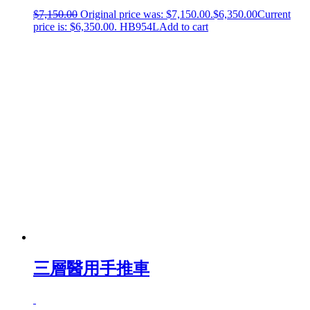
$
7,150.00
Original price was: $7,150.00.
$
6,350.00
Current
price is: $6,350.00.
HB954L
Add to cart
三層醫用手推車