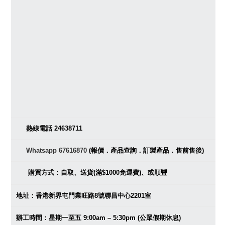
熱線電話 24638711
Whatsapp 67616870
(報價．產品查詢．訂製產品．售前售後)
購買方式：自取、送貨(滿$1000免運費)、或順豐
地址：香港新界屯門業旺路8號聯昌中心2201室
辦工時間：星期一至五 9:00am – 5:30pm (公眾假期休息)