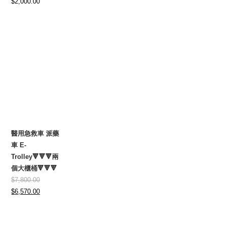
$
2,000.00
醫用急救車 派藥
車 E-
Trolley🔻🔻🔻兩
個大櫃桶🔻🔻🔻
$
7,800.00
Original
Current
$
6,570.00
price
price
was:
is: