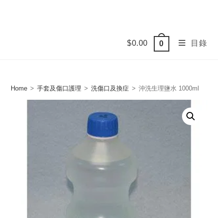
Skip
to
content
$
0.00
目錄
0
Home
>
手套及傷口護理
>
洗傷口及換症
>
沖洗生理鹽水 1000ml