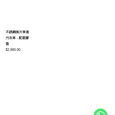
$7,800.00.
$6,570.00.
不銹鋼換片車連
污衣車 - 配塑膠
蓋
$
2,900.00