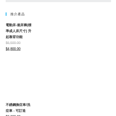
推介產品
電動床-連床褥(標
準成人床尺寸) 升
起靠背功能
$
6,500.00
Original
Current
$
4,800.00
price
price
was:
is:
$6,500.00.
$4,800.00.
不銹鋼換症車/洗
症車 - 可訂造