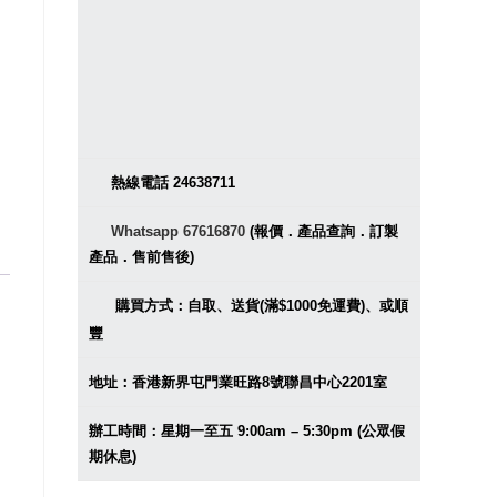
熱線電話 24638711
Whatsapp 67616870
(報價．產品查詢．訂製
產品．售前售後)
購買方式：自取、送貨(滿$1000免運費)、或順
豐
地址：香港新界屯門業旺路8號聯昌中心2201室
辦工時間：星期一至五 9:00am – 5:30pm (公眾假
期休息)