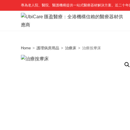
Skip
專為老人院、醫院、醫護機構提供一站式醫療器材解決方案。近二十年
to
content
Home
>
護理病房用品
>
治療床
>
治療按摩床