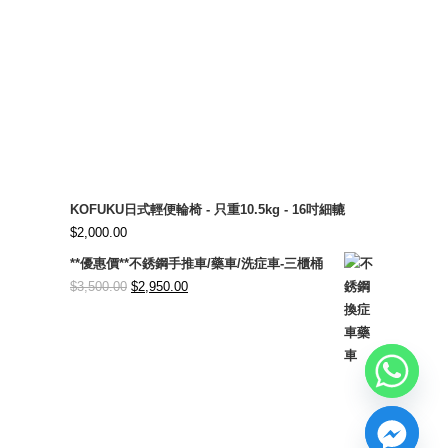
KOFUKU日式輕便輪椅 - 只重10.5kg - 16吋細轆
$
2,000.00
**優惠價**不銹鋼手推車/藥車/洗症車-三櫃桶
Original
Current
$
3,500.00
$
2,950.00
price
price
was:
is:
$3,500.00.
$2,950.00.