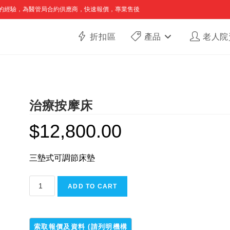
的經驗，為醫管局合約供應商，快速報價，專業售後
折扣區
產品
老人院
治療按摩床
$
12,800.00
三墊式可調節床墊
治
ADD TO CART
療
按
摩