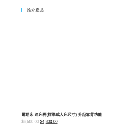
推介產品
電動床-連床褥(標準成人床尺寸) 升起靠背功能
Original
Current
$
6,500.00
$
4,800.00
price
price
was:
is: