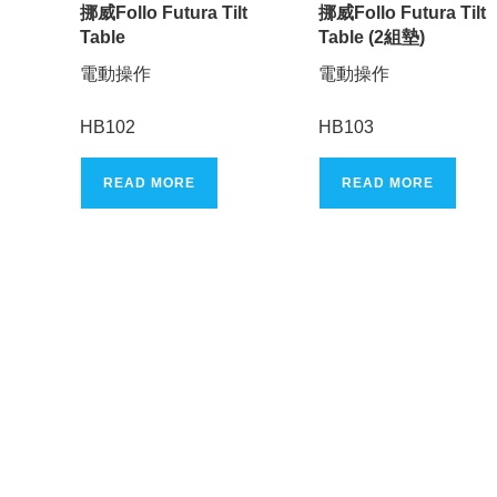
挪威Follo Futura Tilt
挪威Follo Futura Tilt
Table
Table (2組墊)
電動操作
電動操作
HB102
HB103
READ MORE
READ MORE