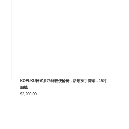
$6,500.00.
$4,800.00.
KOFUKU日式多功能輕便輪椅 - 活動扶手腳踏 - 15吋
細轆
$
2,200.00