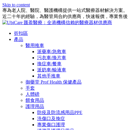
Skip to content
專為老人院、醫院、醫護機構提供一站式醫療器材解決方案。
近二十年的經驗，為醫管局合約供應商，快速報價，專業售後
折扣區
產品
醫用推車
派藥車/急救車
污衣車/換片車
換症車/餐車
派奶車/輸液車
其他手推車
御藥堂 Prof Health 保健產品
手套
人體磅
餵食用品
護理用品
防疫及防流感用品PPE
洗傷口及換症
專業傷口護理