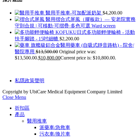
醫用手推車-可加配派奶架
$
4,200.00
醫用摺合式屏風（膠板款）— 安老院實務
守則合規 | 可移動·可摺疊·多色可選 Ward screen
KOFUKU日式多功能輕便輪椅 - 活動
扶手腳踏 - 15吋細轆
$
2,200.00
旗艦級鋁合金醫用藥車 (自吸式靜音路軌) - 院舍/
醫院專用
$
13,500.00
Original price was:
$13,500.00.
$
10,800.00
Current price is: $10,800.00.
私隱政策聲明
Copyright by UbiCare Medical Equipment Company Limited
Close Menu
折扣區
產品
醫用推車
派藥車/急救車
污衣車/換片車