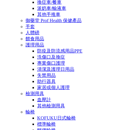
換症車/餐車
派奶車/輸液車
其他手推車
御藥堂 Prof Health 保健產品
手套
人體磅
餵食用品
護理用品
防疫及防流感用品PPE
洗傷口及換症
專業傷口護理
清潔及護理日用品
失禁用品
助行器具
家居或個人護理
檢測用具
血壓計
其他檢測用具
輪椅
KOFUKU日式輪椅
標準輪椅