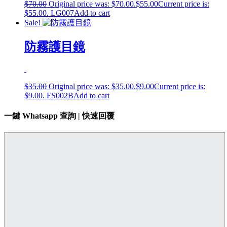
$
70.00
Original price was: $70.00.
$
55.00
Current price is:
$55.00.
LG007
Add to cart
Sale!
防霧護目鏡
$
35.00
Original price was: $35.00.
$
9.00
Current price is:
$9.00.
FS002B
Add to cart
一鍵 Whatsapp 查詢 | 快速回覆