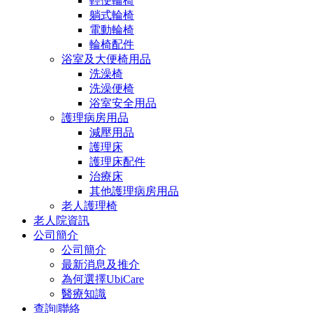
輕便輪椅
躺式輪椅
電動輪椅
輪椅配件
浴室及大便椅用品
洗澡椅
洗澡便椅
浴室安全用品
護理病房用品
減壓用品
護理床
護理床配件
治療床
其他護理病房用品
老人護理椅
老人院資訊
公司簡介
公司簡介
最新消息及推介
為何選擇UbiCare
醫療知識
查詢|聯絡