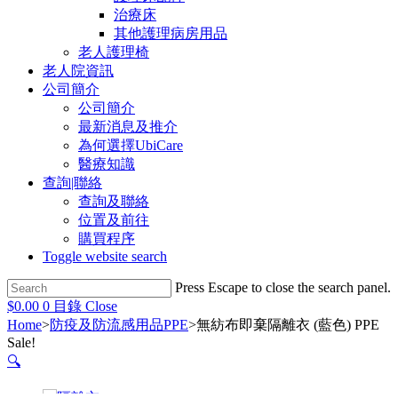
治療床
其他護理病房用品
老人護理椅
老人院資訊
公司簡介
公司簡介
最新消息及推介
為何選擇UbiCare
醫療知識
查詢|聯絡
查詢及聯絡
位置及前往
購買程序
Toggle website search
Press Escape to close the search panel.
$
0.00
0
目錄
Close
Home
>
防疫及防流感用品PPE
>
無紡布即棄隔離衣 (藍色) PPE
Sale!
🔍