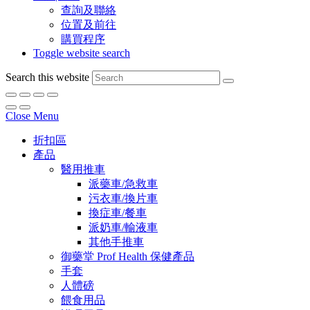
查詢及聯絡
位置及前往
購買程序
Toggle website search
Search this website
Close Menu
折扣區
產品
醫用推車
派藥車/急救車
污衣車/換片車
換症車/餐車
派奶車/輸液車
其他手推車
御藥堂 Prof Health 保健產品
手套
人體磅
餵食用品