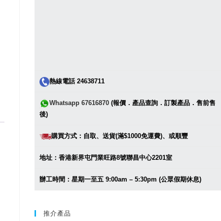
熱線電話 24638711
Whatsapp 67616870
(報價．產品查詢．訂製產品．售前售
後)
購買方式：自取、送貨(滿$1000免運費)、或順豐
地址：香港新界屯門業旺路8號聯昌中心2201室
辦工時間：星期一至五 9:00am – 5:30pm (公眾假期休息)
推介產品