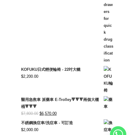
KOFUKU日式輕便輪椅 - 22吋大轆
$
2,200.00
醫用急救車 派藥車 E-Trolley🔻🔻🔻兩個大櫃
桶🔻🔻🔻
Original
Current
$
7,800.00
$
6,570.00
price
price
不銹鋼換症車/洗症車 - 可訂造
was:
is:
$
2,000.00