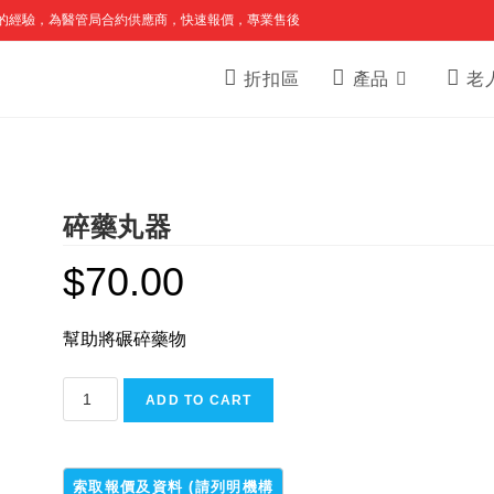
的經驗，為醫管局合約供應商，快速報價，專業售後
折扣區
產品
老
碎藥丸器
$
70.00
幫助將碾碎藥物
碎
ADD TO CART
藥
丸
器