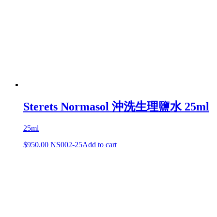
Sterets Normasol 沖洗生理鹽水 25ml
25ml
$
950.00
NS002-25
Add to cart