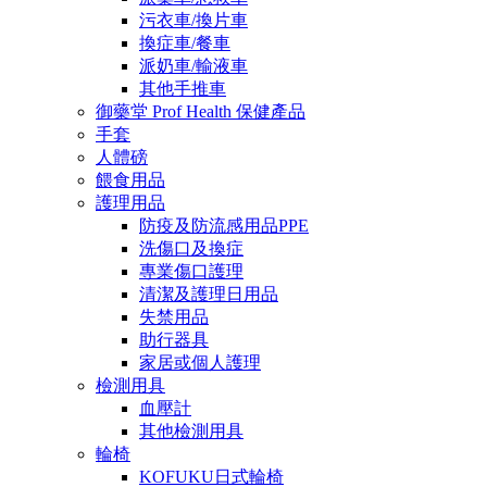
污衣車/換片車
換症車/餐車
派奶車/輸液車
其他手推車
御藥堂 Prof Health 保健產品
手套
人體磅
餵食用品
護理用品
防疫及防流感用品PPE
洗傷口及換症
專業傷口護理
清潔及護理日用品
失禁用品
助行器具
家居或個人護理
檢測用具
血壓計
其他檢測用具
輪椅
KOFUKU日式輪椅