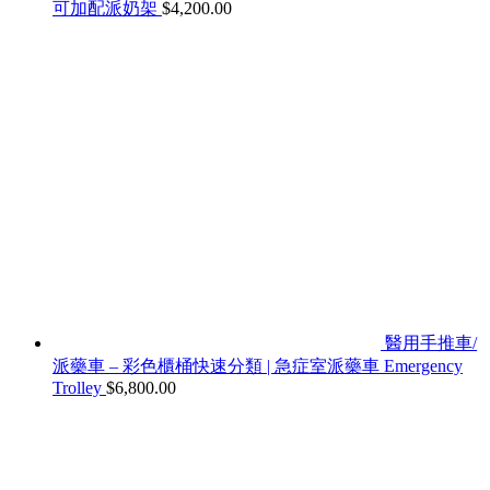
可加配派奶架
$
4,200.00
醫用手推車/
派藥車 – 彩色櫃桶快速分類 | 急症室派藥車 Emergency
Trolley
$
6,800.00