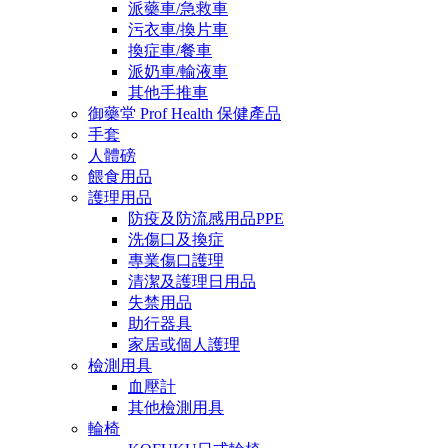
派藥車/急救車
污衣車/換片車
換症車/餐車
派奶車/輸液車
其他手推車
御藥堂 Prof Health 保健產品
手套
人體磅
餵食用品
護理用品
防疫及防流感用品PPE
洗傷口及換症
專業傷口護理
清潔及護理日用品
失禁用品
助行器具
家居或個人護理
檢測用具
血壓計
其他檢測用具
輪椅