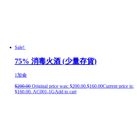
Sale!
75% 消毒火酒 (少量存貨)
1加侖
$
200.00
Original price was: $200.00.
$
160.00
Current price is:
$160.00.
AC001-1G
Add to cart