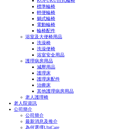
KOFUKU日式輪椅
標準輪椅
輕便輪椅
躺式輪椅
電動輪椅
輪椅配件
浴室及大便椅用品
洗澡椅
洗澡便椅
浴室安全用品
護理病房用品
減壓用品
護理床
護理床配件
治療床
其他護理病房用品
老人護理椅
老人院資訊
公司簡介
公司簡介
最新消息及推介
為何選擇UbiCare