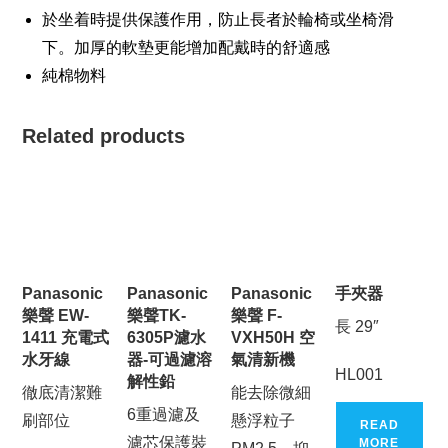
於坐着時提供保護作用，防止長者於輪椅或坐椅滑
下。加厚的軟墊更能增加配戴時的舒適感
純棉物料
Related products
Panasonic
Panasonic
Panasonic
手夾器
樂聲 EW-
樂聲TK-
樂聲 F-
長 29″
1411 充電式
6305P濾水
VXH50H 空
水牙線
器-可過濾溶
氣清新機
HL001
解性鉛
徹底清潔難
能去除微細
6重過濾及
刷部位
懸浮粒子
READ
濾芯保護裝
MORE