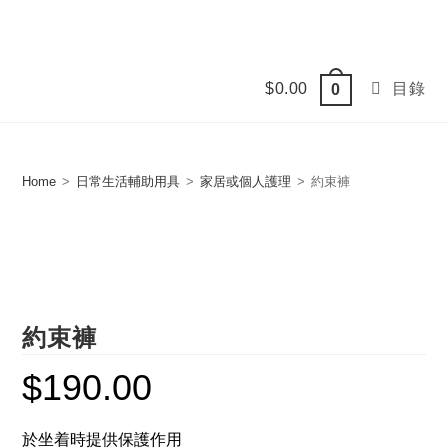
Skip
to
content
$
0.00
目錄
0
Home
>
日常生活輔助用具
>
家居或個人護理
>
約束褲
約束褲
$
190.00
於坐着時提供保護作用