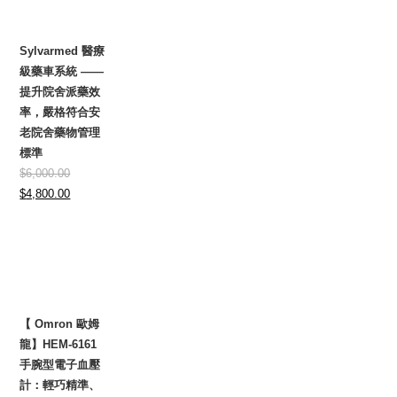
Sylvarmed 醫療
級藥車系統 ——
提升院舍派藥效
率，嚴格符合安
老院舍藥物管理
標準
$
6,000.00
Original
Current
$
4,800.00
price
price
was:
is:
$6,000.00.
$4,800.00.
【 Omron 歐姆
龍】HEM-6161
手腕型電子血壓
計：輕巧精準、