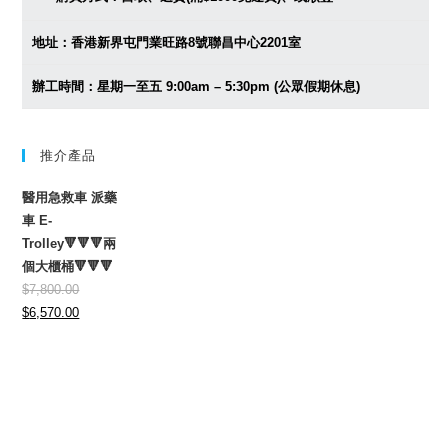
地址：香港新界屯門業旺路8號聯昌中心2201室
辦工時間：星期一至五 9:00am – 5:30pm (公眾假期休息)
推介產品
醫用急救車 派藥
車 E-
Trolley🔻🔻🔻兩
個大櫃桶🔻🔻🔻
$
7,800.00
Original
Current
$
6,570.00
price
price
was:
is:
$7,800.00.
$6,570.00.