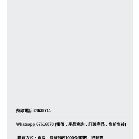
熱線電話 24638711
Whatsapp 67616870
(報價．產品查詢．訂製產品．售前售後)
購買方式：自取、送貨(滿$1000免運費)、或順豐