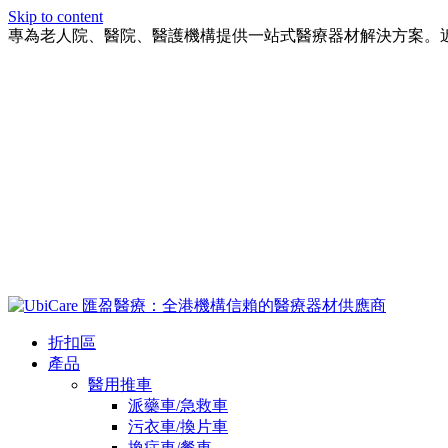
Skip to content
專為老人院、醫院、醫護機構提供一站式醫療器材解決方案。
折扣區
產品
醫用推車
派藥車/急救車
污衣車/換片車
換症車/餐車