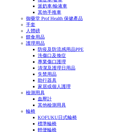
派奶車/輸液車
其他手推車
御藥堂 Prof Health 保健產品
手套
人體磅
餵食用品
護理用品
防疫及防流感用品PPE
洗傷口及換症
專業傷口護理
清潔及護理日用品
失禁用品
助行器具
家居或個人護理
檢測用具
血壓計
其他檢測用具
輪椅
KOFUKU日式輪椅
標準輪椅
輕便輪椅