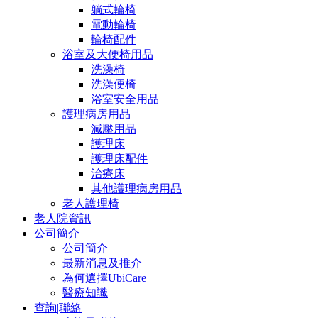
躺式輪椅
電動輪椅
輪椅配件
浴室及大便椅用品
洗澡椅
洗澡便椅
浴室安全用品
護理病房用品
減壓用品
護理床
護理床配件
治療床
其他護理病房用品
老人護理椅
老人院資訊
公司簡介
公司簡介
最新消息及推介
為何選擇UbiCare
醫療知識
查詢|聯絡