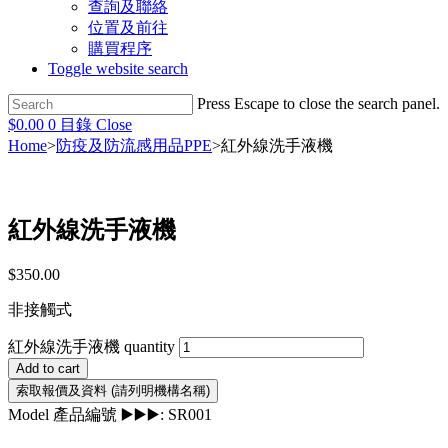
查詢及聯絡
位置及前往
購買程序
Toggle website search
Press Escape to close the search panel.
$
0.00
0
目錄
Close
Home
>
防疫及防流感用品PPE
>
紅外線洗手液機
紅外線洗手液機
$
350.00
非接觸式
紅外線洗手液機 quantity
Add to cart
Model 產品編號 ▶️▶️▶️:
SR001