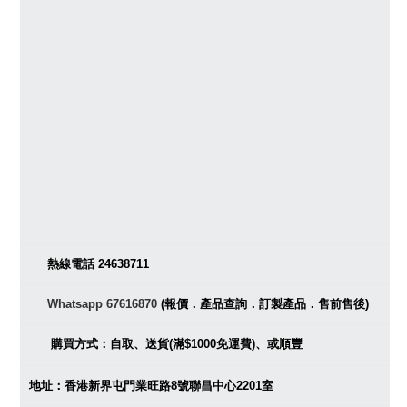
熱線電話 24638711
Whatsapp 67616870
(報價．產品查詢．訂製產品．售前售後)
購買方式：自取、送貨(滿$1000免運費)、或順豐
地址：香港新界屯門業旺路8號聯昌中心2201室