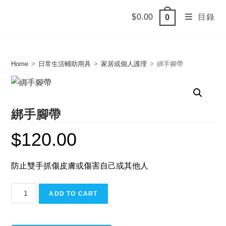
Skip
$
0.00
目錄
0
to
content
Home
>
日常生活輔助用具
>
家居或個人護理
>
綁手腳帶
綁手腳帶
$
120.00
防止雙手抓傷皮膚或傷害自己或其他人
綁
ADD TO CART
手
腳