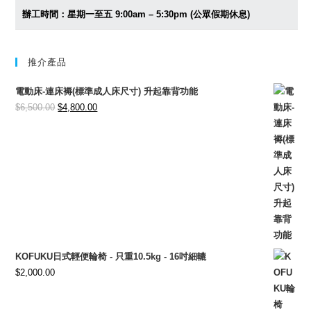
辦工時間：星期一至五 9:00am – 5:30pm (公眾假期休息)
推介產品
電動床-連床褥(標準成人床尺寸) 升起靠背功能
Original
Current
$
6,500.00
$
4,800.00
price
price
was:
is:
$6,500.00.
$4,800.00.
KOFUKU日式輕便輪椅 - 只重10.5kg - 16吋細轆
$
2,000.00