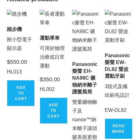
踏步機
運動單車
附小型電子
顯示器
可用於物理
Panasonic
治療或日常
$
550.00
樂聲 EW-
Panasonic
運動
DL82 聲波
樂聲 EH-
HL013
震動牙刷
NA98C 礦
$
350.00
物納米離子
3段式及纖
ADD
HL002
護髮風筒
TO
幼刷毛設計
CART
雙重礦物離
ADD
EW-DL82
子及
TO
CART
nanoe™納
READ
米離子讓頭
MORE
髮表面更順