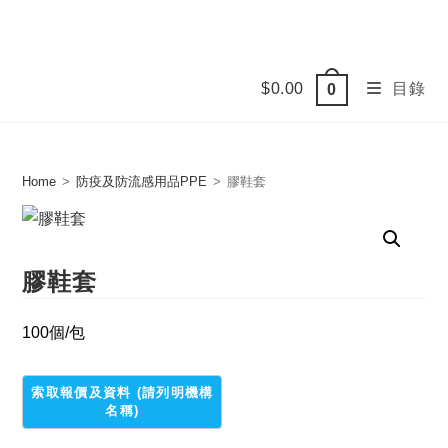
Skip
to
content
$
0.00
目錄
0
Home
>
防疫及防流感用品PPE
>
膠鞋套
膠鞋套
100個/包