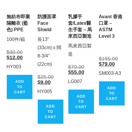
無紡布即棄
防護面罩
乳膠手
Avant 香港
隔離衣 (藍
Face
套/Latex醫
口罩 –
色) PPE
Shield
生手套 – 馬
ASTM
來西亞製造
Level 3
100件/箱
長13″
馬來西亞製
(33cm) x 闊
Original
$
30.00
造
price
8-3/4″
Current
$
12.00
Origina
$
155.00
was:
price
price
Current
$
79.00
$30.00.
(22cm)
is:
Original
was:
$
70.00
HY003
price
$12.00.
price
$155.0
Current
is:
$
55.00
SM003-A3
was:
price
$79.00.
Original
$
25.00
$70.00.
is:
price
Current
LG007
$
9.00
ADD
$55.00.
was:
price
TO
$25.00.
ADD
is:
HY005
CART
$9.00.
TO
ADD
CART
TO
ADD
CART
TO
CART