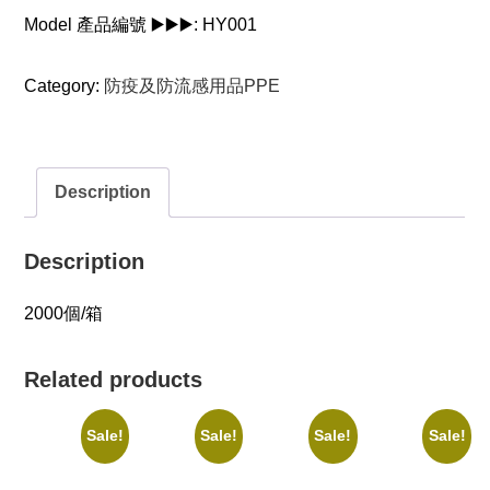
Model 產品編號 ▶️▶️▶️:
HY001
Category:
防疫及防流感用品PPE
Description
Description
2000個/箱
Related products
Sale!
Sale!
Sale!
Sale!