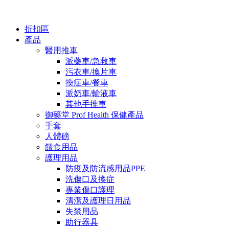
折扣區
產品
醫用推車
派藥車/急救車
污衣車/換片車
換症車/餐車
派奶車/輸液車
其他手推車
御藥堂 Prof Health 保健產品
手套
人體磅
餵食用品
護理用品
防疫及防流感用品PPE
洗傷口及換症
專業傷口護理
清潔及護理日用品
失禁用品
助行器具