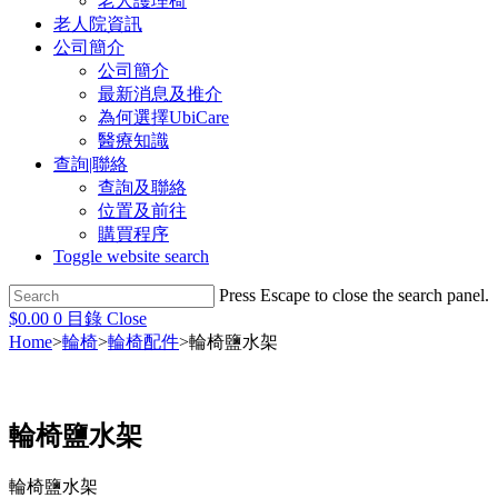
老人護理椅
老人院資訊
公司簡介
公司簡介
最新消息及推介
為何選擇UbiCare
醫療知識
查詢|聯絡
查詢及聯絡
位置及前往
購買程序
Toggle website search
Press Escape to close the search panel.
$
0.00
0
目錄
Close
Home
>
輪椅
>
輪椅配件
>
輪椅鹽水架
輪椅鹽水架
輪椅鹽水架