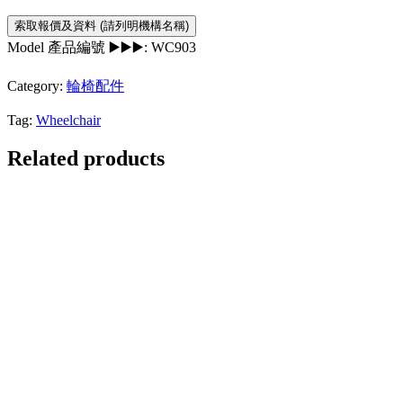
Model 產品編號 ▶️▶️▶️:
WC903
Category:
輪椅配件
Tag:
Wheelchair
Related products