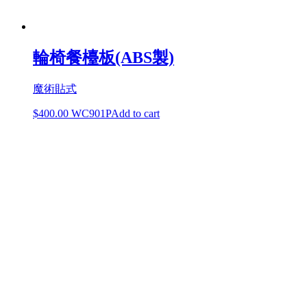
輪椅餐檯板(ABS製)
魔術貼式
$
400.00
WC901P
Add to cart