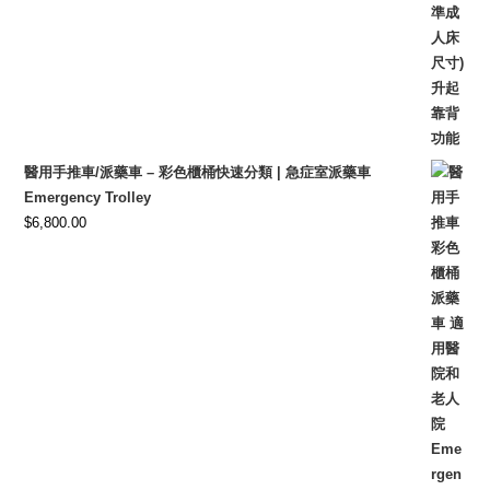
$6,500.00.
$4,800.00.
醫用手推車/派藥車 – 彩色櫃桶快速分類 | 急症室派藥車
Emergency Trolley
$
6,800.00