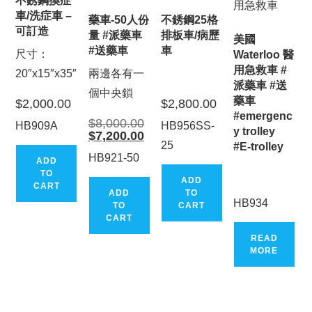
不銹鋼換症
車/洗症車 –
藥車-50人份
不銹鋼25格
可訂造
量 #派藥車
排板車/病歷
美國
#送藥車
車
尺寸：
Waterloo 醫
用急救車 #
20″x15″x35″
兩邊各有一
派藥車 #送
個中央鎖
藥車
$
2,000.00
$
2,800.00
#emergenc
Original
$
8,000.00
HB909A
HB956SS-
price
y trolley
Current
$
7,200.00
was:
price
25
#E-trolley
$8,000.00.
is:
HB921-50
ADD
$7,200.00.
TO
ADD
CART
ADD
TO
HB934
TO
CART
CART
READ
MORE