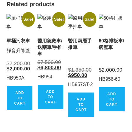
Related products
Sale!
Sale!
Sale!
單桶污衣車
醫用急救車/
醫用兩層手
60格排板車/
送藥車/手推
推車
病歷車
靜音升降蓋
車
Original
$
7,500.00
Original
$
2,200.00
price
price
Current
$
6,800.00
Current
$
2,000.00
Original
$
1,350.00
$
2,000.00
was:
was:
price
price
price
$7,500.00.
Current
$
950.00
$2,200.00.
is:
is:
HB954
was:
HB950A
price
$6,800.00.
HB956-60
$2,000.00.
$1,350.00.
is:
HB957ST-2
$950.00.
ADD
ADD
ADD
TO
TO
ADD
TO
CART
CART
TO
CART
CART