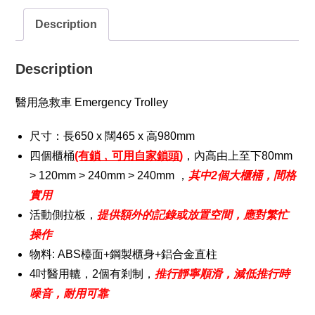
櫃
Description
桶
🔻🔻🔻
quantity
Description
醫用急救車 Emergency Trolley
尺寸：長650 x 闊465 x 高980mm
四個櫃桶
(有鎖﹐可用自家鎖頭
)
，內高由上至下80mm
> 120mm > 240mm > 240mm ，
其中2個大櫃桶，間格
實用
活動側拉板，
提供額外的記錄或放置空間，應對繁忙
操作
物料: ABS檯面+鋼製櫃身+鋁合金直柱
4吋醫用轆，2個有剎制，
推行靜寧順滑，減低推行時
噪音，耐用可靠