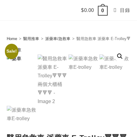
Skip
$
0.00
目錄
0
to
content
Home
>
醫用推車
>
派藥車/急救車
>
醫用急救車 派藥車 E-Trolley🔻🔻
Sale!