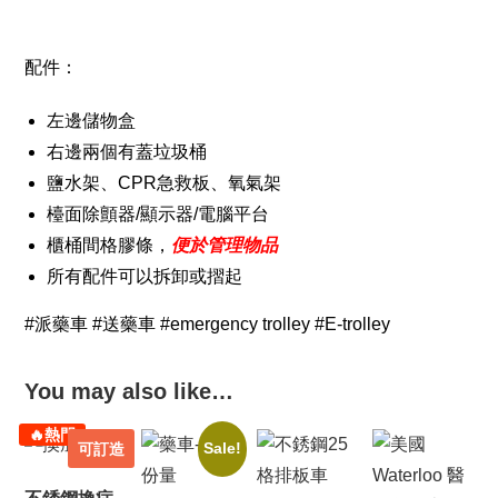
配件：
左邊儲物盒
右邊兩個有蓋垃圾桶
鹽水架、CPR急救板、氧氣架
檯面除顫器/顯示器/電腦平台
櫃桶間格膠條，
便於管理物品
所有配件可以拆卸或摺起
#派藥車 #送藥車 #emergency trolley #E-trolley
You may also like…
🔥熱門
可訂造
Sale!