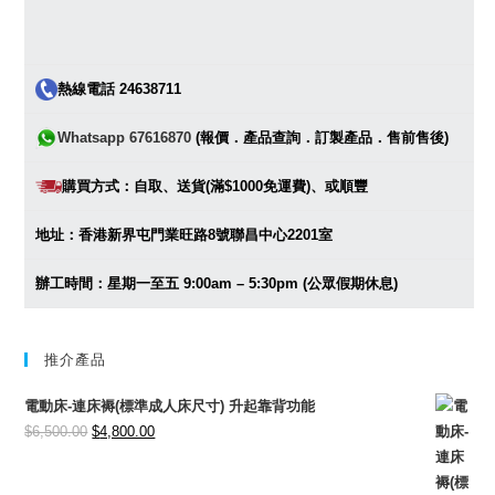
熱線電話 24638711
Whatsapp 67616870
(報價．產品查詢．訂製產品．售前售後)
購買方式：自取、送貨(滿$1000免運費)、或順豐
地址：香港新界屯門業旺路8號聯昌中心2201室
辦工時間：星期一至五 9:00am – 5:30pm (公眾假期休息)
推介產品
電動床-連床褥(標準成人床尺寸) 升起靠背功能
Original
Current
$
6,500.00
$
4,800.00
price
price
was:
is: