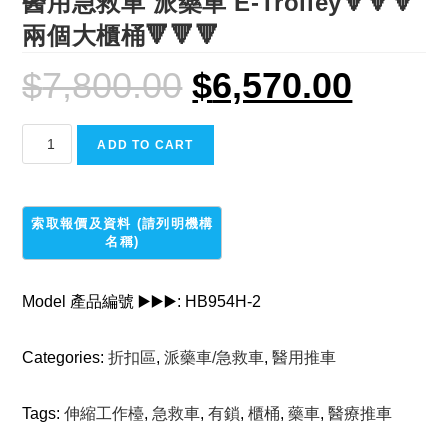
醫用急救車 派藥車 E-Trolley🔻🔻🔻
兩個大櫃桶🔻🔻🔻
$
7,800.00
$
6,570.00
Original
Current
price
price
was:
is:
$7,800.00.
$6,570.00.
醫
ADD TO CART
用
急
救
車
派
藥
Model 產品編號 ▶️▶️▶️:
HB954H-2
車
E-
Categories:
折扣區
,
派藥車/急救車
,
醫用推車
Trolley🔻🔻🔻
兩
個
Tags:
伸縮工作檯
,
急救車
,
有鎖
,
櫃桶
,
藥車
,
醫療推車
大