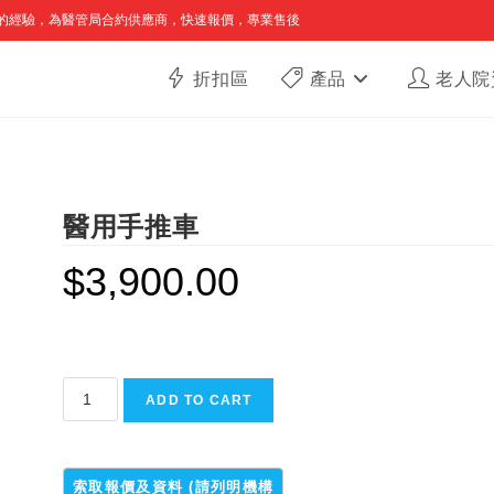
的經驗，為醫管局合約供應商，快速報價，專業售後
折扣區
產品
老人院
醫用手推車
$
3,900.00
醫
ADD TO CART
用
手
推