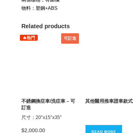
物料：塑鋼+ABS
Related products
🔥熱門
可訂造
不銹鋼換症車/洗症車 – 可
其他醫用推車證車款式
訂造
尺寸：20″x15″x35″
$
2,000.00
READ MORE