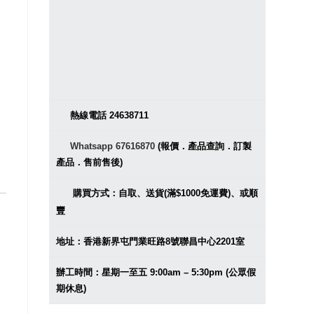
熱線電話 24638711
Whatsapp 67616870
(報價．產品查詢．訂製
產品．售前售後)
購買方式：自取、送貨(滿$1000免運費)、或順
豐
地址：香港新界屯門業旺路8號聯昌中心2201室
辦工時間：星期一至五 9:00am – 5:30pm (公眾假
期休息)