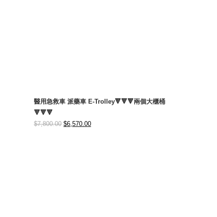
醫用急救車 派藥車 E-Trolley🔻🔻🔻兩個大櫃桶
🔻🔻🔻
Original
Current
$
7,800.00
$
6,570.00
price
price
was:
is:
$7,800.00.
$6,570.00.