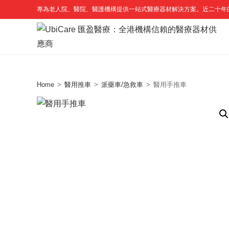
Skip
專為老人院、醫院、醫護機構提供一站式醫療器材解決方案。近二十年
to
content
Home
>
醫用推車
>
派藥車/急救車
>
醫用手推車