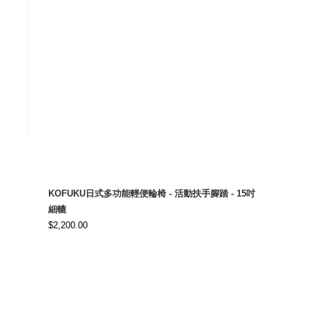
,900.00.
KOFUKU日式多功能輕便輪椅 - 活動扶手腳踏 - 15吋
細轆
$
2,200.00