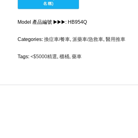
車
quantity
Model 產品編號 ▶️▶️▶️:
HB954Q
Categories:
換症車/餐車
,
派藥車/急救車
,
醫用推車
Tags:
<$5000精選
,
櫃桶
,
藥車