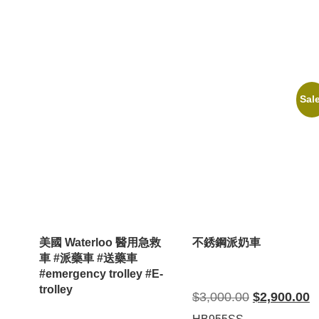
Sal
美國 Waterloo 醫用急救
不銹鋼派奶車
車 #派藥車 #送藥車
#emergency trolley #E-
trolley
Original
Cu
$
3,000.00
$
2,900.00
price
pr
was:
is: