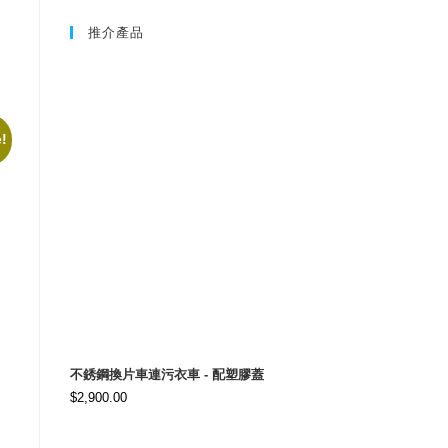
推介產品
e!
不銹鋼換片車連污衣車 - 配塑膠蓋
$
2,900.00
rrent
ice