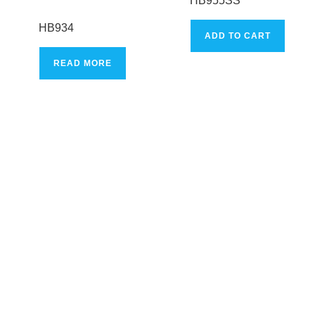
HB955SS
$3,000.00.
$2
HB934
ADD TO CART
READ MORE